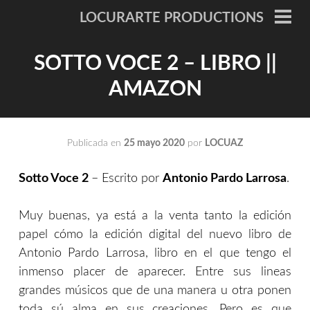
Saltar
LOCURARTE PRODUCTIONS
al
ME
PRI
contenido
SOTTO VOCE 2 – LIBRO ||
AMAZON
Publicada en
25 mayo 2020
por
LOCUAZ
Sotto Voce 2
– Escrito por
Antonio Pardo Larrosa
.
Muy buenas, ya está a la venta tanto la edición
papel cómo la edición digital del nuevo libro de
Antonio Pardo Larrosa, libro en el que tengo el
inmenso placer de aparecer. Entre sus lineas
grandes músicos que de una manera u otra ponen
toda sú alma en sus creaciones. Pero es que