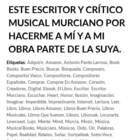
ESTE ESCRITOR Y CRÍTICO
MUSICAL MURCIANO POR
HACERME A MÍ Y A MI
OBRA PARTE DE LA SUYA.
Etiquetas:
Adquirir
,
Amazon
,
Antonio Pardo Larrosa
,
Book
,
Books
,
Buen Precio
,
Buscar
,
Búsqueda
,
Composers
,
Compositor Vasco
,
Compositores
,
Compositores
Españoles
,
Comprar
,
Comprar En Amazon
,
Corazón
,
Creadores
,
Digital
,
Ebook
,
El Libro
,
Escritor
,
Escritor
Murciano
,
Escuchar
,
Heart
,
Honor
,
Ilusión
,
Imaginación
,
Imaginar
,
Imperdible
,
Impresiinante
,
Internet
,
Lectura
,
Leer
,
Libro
,
Libros
,
Libros Amazon
,
Libros Buen Precio
,
Libros
Musicales
,
Libros Que Suenan
,
Liburu
,
Liburuak
,
Locurarte
,
Lowcoast
,
Lujo
,
Mente
,
Mind
,
Murcia
,
Music
,
Música
,
Musical Books
,
Musicians
,
Músicos
,
Oído
,
Oir
,
Palabras
,
Papel
,
Realidad
,
Relatos
,
Soñar
,
Sortzaileak
,
Sotto Voce
,