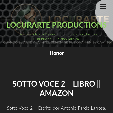
Saltar
al
ME
PRI
contenido
LOCURARTE PRODUCTIONS
Empresa dedicada a la Producción, Composición, Promoción,
Distribución y Edición Musical.
Honor
SOTTO VOCE 2 – LIBRO ||
AMAZON
Sotto Voce 2 – Escrito por Antonio Pardo Larrosa.