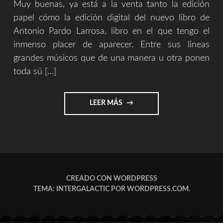
Muy buenas, ya está a la venta tanto la edición
papel cómo la edición digital del nuevo libro de
Antonio Pardo Larrosa, libro en el que tengo el
inmenso placer de aparecer. Entre sus lineas
grandes músicos que de una manera u otra ponen
toda sú […]
"SOTTO
LEER MÁS
VOCE
2
–
LIBRO
||
AMAZON"
CREADO CON WORDPRESS
TEMA: INTERGALACTIC POR
WORDPRESS.COM
.