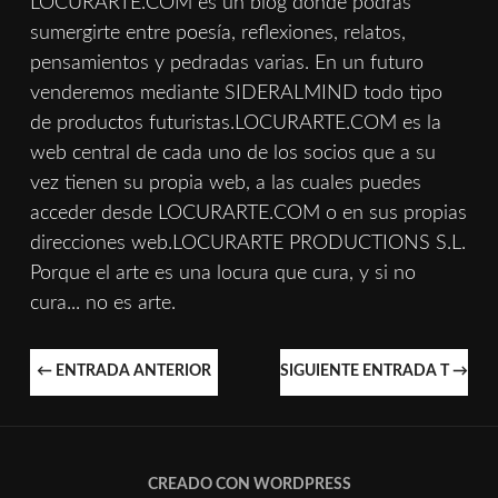
LOCURARTE.COM es un blog donde podrás
sumergirte entre poesía, reflexiones, relatos,
pensamientos y pedradas varias. En un futuro
venderemos mediante SIDERALMIND todo tipo
de productos futuristas.LOCURARTE.COM es la
web central de cada uno de los socios que a su
vez tienen su propia web, a las cuales puedes
acceder desde LOCURARTE.COM o en sus propias
direcciones web.LOCURARTE PRODUCTIONS S.L.
Porque el arte es una locura que cura, y si no
cura... no es arte.
NAVEGACIÓN
←
ENTRADA ANTERIOR
SIGUIENTE ENTRADA T
→
DE
ENTRADAS
CREADO CON WORDPRESS