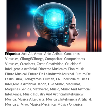
Etiquetas:
.art
,
A.I
,
Amor
,
Arte
,
Artista
,
Canciones
Virtuales
,
Ciborg#ciborgs
,
Compositor
,
Compositores
Virtuales
,
Creadores
,
Crear
,
Creatividad
,
Crueldad Y
Intelugencia Artificial
,
Directos Musicales
,
Elon Musk
,
Fituro Musical
,
Futuro De La Industria Musical
,
Futuro De
La Insustria
,
Hologramas
,
Human
,
I.A.
,
Industria Musica E
Inteligencia Artificial
,
Japón
,
Live Music
,
Máquinas
,
Máquinas Genios
,
Metaverso
,
Music
,
Music And Artificial
Inteligence
,
Music Industry And Artificial Inteligencw
,
Música
,
Música A La Carta
,
Música E Inteligencia Artificial
,
Música En Vivo
,
Música Mecánica
,
Música Orgánica
,