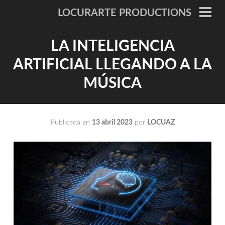
Saltar
LOCURARTE PRODUCTIONS
al
ME
PRI
contenido
LA INTELIGENCIA
ARTIFICIAL LLEGANDO A LA
MÚSICA
Publicada en
13 abril 2023
por
LOCUAZ