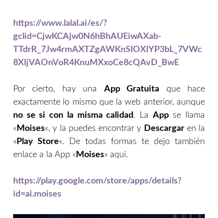
https://www.lalal.ai/es/?
gclid=CjwKCAjw0N6hBhAUEiwAXab-
TTdrR_7Jw4rmAXTZgAWKnSIOXIYP3bL_7VWc
8XIjVAOnVoR4KnuMXxoCe8cQAvD_BwE
Por cierto, hay una
App Gratuita
que hace
exactamente lo mismo que la web anterior, aunque
no se si con la misma calidad
. La
App
se llama
«
Moises
«, y la puedes encontrar y
Descargar
en la
«
Play Store
«. De todas formas te dejo también
enlace a la App «
Moises
» aquí.
https://play.google.com/store/apps/details?
id=ai.moises