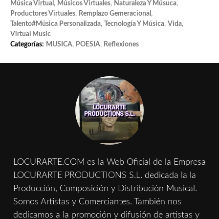
Música Virtual
,
Músicos Virtuales
,
Naturaleza Y Músuca
,
Productores Virtuales
,
Remplazo Gemeracional
,
Talento#música Personalizada
,
Tecnología Y Música
,
Vida
,
Virtual Music
Categorías:
MUSICA
,
POESIA
,
Reflexiones
LOCURARTE.COM es la Web Oficial de la Empresa
LOCURARTE PRODUCTIONS S.L. dedicada la la
Producción, Composición y Distribución Musical.
Somos Artistas y Comerciantes. También nos
dedicamos a la promoción y difusión de artistas y