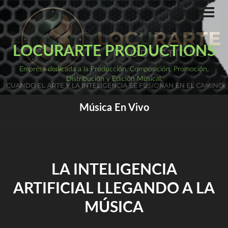
Saltar
al
ME
PRI
contenido
LOCURARTE PRODUCTIONS
Empresa dedicada a la Producción, Composición, Promoción,
Distribución y Edición Musical.
Música En Vivo
LA INTELIGENCIA
ARTIFICIAL LLEGANDO A LA
MÚSICA