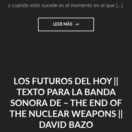
IGUAL
y cuando esto sucede es el momento en el que […]
QUE
LA
FILOSOFÍA
"ONE
LEER MÁS
SE
LIFE
INTENTA
OF
ERRADICAR
MUSIC
DE
||
LAS
UNA
ESCUELAS?"
VIDA
DE
MÚSICA"
LOS FUTUROS DEL HOY ||
TEXTO PARA LA BANDA
SONORA DE – THE END OF
THE NUCLEAR WEAPONS ||
DAVID BAZO