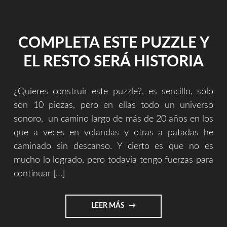
ARTE
Y
EN
COMPLETA ESTE PUZZLE Y
LA
VIDA."
EL RESTO SERÁ HISTORIA
¿Quieres construir este puzzle?, es sencillo, sólo
son 10 piezas, pero en ellas todo un universo
sonoro, un camino largo de más de 20 años en los
que a veces en volandas y otras a patadas he
caminado sin descanso. Y cierto es que no es
mucho lo logrado, pero todavía tengo fuerzas para
continuar […]
"COMPLETA
LEER MÁS
ESTE
PUZZLE