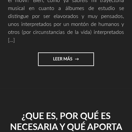
el móvil? Bien, como ya sabréis mí trayectoria
musical en cuanto a álbumes de estudio se
distingue por ser elavorados y muy pensados,
unos interpretados por un montón de humanos y
otros (por circunstancias de la vida) interpretados
[…]
"¿POR
LEER MÁS
QUÉ
ESTOY
DEDICANDO
MÍ
TIEMPO
Y
TALENTO
EN
¿QUE ES, POR QUÉ ES
CREAR
DE
NECESARIA Y QUÉ APORTA
FORMA