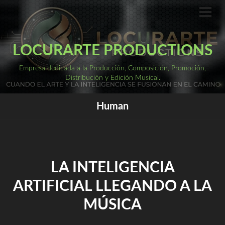
Saltar
al
ME
PRI
contenido
LOCURARTE PRODUCTIONS
Empresa dedicada a la Producción, Composición, Promoción,
Distribución y Edición Musical.
Human
LA INTELIGENCIA
ARTIFICIAL LLEGANDO A LA
MÚSICA