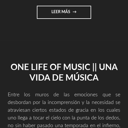
"¿QUE
LEER MÁS
ES,
POR
QUÉ
ES
NECESARIA
Y
QUÉ
APORTA
ONE LIFE OF MUSIC || UNA
LA
MÚSICA?,
VIDA DE MÚSICA
¿POR
QUÉ
INTERESA
Entre los muros de las emociones que se
MÁS
EL
desbordan por la incomprensión y la necesidad se
FUTBOL?,
atraviesan ciertos estados de gracia en los cuales
¿POR
uno llega a tocar el cielo con la punta de los dedos,
QUÉ
no sin haber pasado una temporada en el infierno,
AL