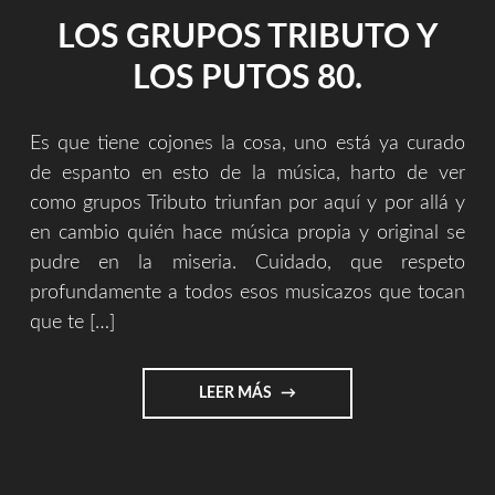
BANDA
LOS GRUPOS TRIBUTO Y
SONORA
DE
LOS PUTOS 80.
–
THE
END
Es que tiene cojones la cosa, uno está ya curado
OF
THE
de espanto en esto de la música, harto de ver
NUCLEAR
como grupos Tributo triunfan por aquí y por allá y
WEAPONS
en cambio quién hace música propia y original se
||
pudre en la miseria. Cuidado, que respeto
DAVID
BAZO"
profundamente a todos esos musicazos que tocan
que te […]
"LOS
LEER MÁS
GRUPOS
TRIBUTO
Y
LOS