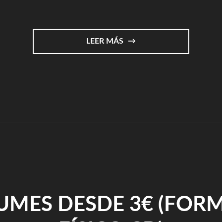
"EXPRESAR
LEER MÁS
Y
EXPLICAR
||
ARTE"
UMES DESDE 3€ (FOR