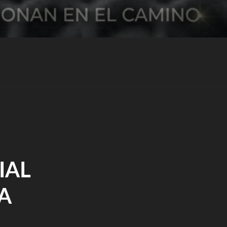
IAL
A