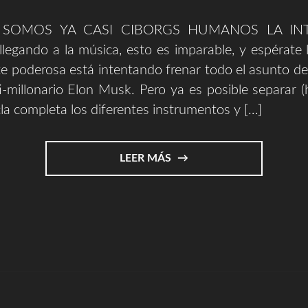
, SOMOS YA CASI CIBORGS HUMANOS LA INT
legando a la música, esto es imparable, y espérate 
 poderosa está intentando frenar todo el asunto de l
ti-millonario Elon Musk. Pero ya es posible separar 
a completa los diferentes instrumentos y […]
"LA
LEER MÁS
INTELIGENCIA
ARTIFICIAL
LLEGANDO
A
LA
MÚSICA"