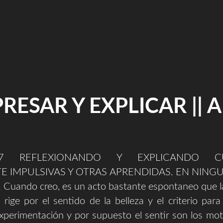
Y
TALENTO
EN
CREAR
DE
FORMA
IMPROVISADA
Y
RESAR Y EXPLICAR || 
GRABANDO
CON
EL
MÓVIL?"
017 REFLEXIONANDO Y EXPLICANDO CU
 IMPULSIVAS Y OTRAS APRENDIDAS. EN NING
uando creo, es un acto bastante espontaneo que l
 rige por el sentido de la belleza y el criterio para
xperimentación y por supuesto el sentir son los mo