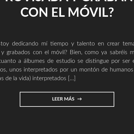
CON EL MÓVIL?
stoy dedicando mí tiempo y talento en crear tem
 y grabados con el móvil? Bien, como ya sabréis mí
cuanto a álbumes de estudio se distingue por ser 
s, unos interpretados por un montón de humanos 
as de la vida) interpretados […]
"¿POR
LEER MÁS
QUÉ
ESTOY
DEDICANDO
MÍ
TIEMPO