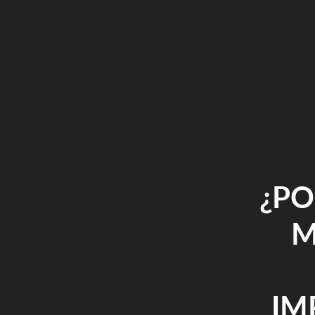
¿PO
M
IM