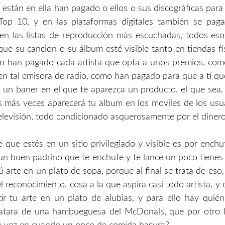
 están en ella han pagado o ellos o sus discográficas par
Top 10, y en las plataformas digitales también se pag
en las listas de reproducción más escuchadas, todos eso
ue su cancion o su álbum esté visible tanto en tiendas f
omo han pagado cada artista que opta a unos premios, co
en tal emisora de radio, como han pagado para que a tí qu
a un baner en el que te aparezca un producto, el que sea
 más veces aparecerá tu album en los moviles de los usua
televisión, todo condicionado asquerosamente por el dinero
 que estés en un sitio privilegiado y visible es por enchu
 un buen padrino que te enchufe y te lance un poco tiene
ú arte en un plato de sopa, porque al final se trata de eso
 reconocimiento, cosa a la que aspira casi todo artista, y 
ir tu arte en un plato de alubias, y para ello hay quié
ratara de una hambueguesa del McDonals, que por otro l