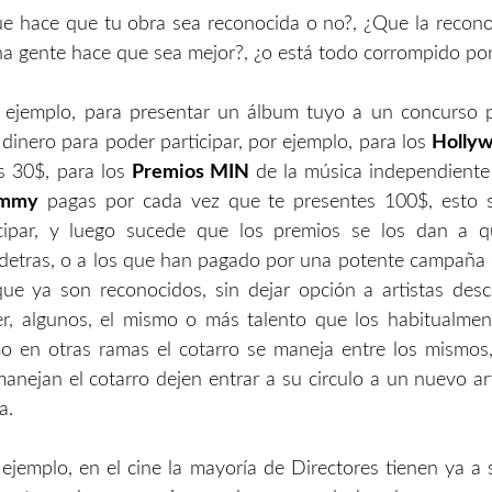
e hace que tu obra sea reconocida o no?, ¿Que la recon
 gente hace que sea mejor?, ¿o está todo corrompido por 
 ejemplo, para presentar un álbum tuyo a un concurso p
dinero para poder participar, por ejemplo, para los
Hollyw
 30$, para los
Premios MIN
de la música independiente
ammy
pagas por cada vez que te presentes 100$, esto 
cipar, y luego sucede que los premios se los dan a q
 detras, o a los que han pagado por una potente campaña 
que ya son reconocidos, sin dejar opción a artistas de
er, algunos, el mismo o más talento que los habitualmen
 en otras ramas el cotarro se maneja entre los mismos,
anejan el cotarro dejen entrar a su circulo a un nuevo ar
a.
ejemplo, en el cine la mayoría de Directores tienen ya a