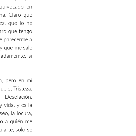
quivocado en
na. Claro que
zz, que lo he
laro que tengo
se parecerme a
 y que me sale
nadamemte, si
a, pero en mí
elo, Tristeza,
, Desolación,
 vida, y es la
seo, la locura,
 eso a quién me
 arte, solo se