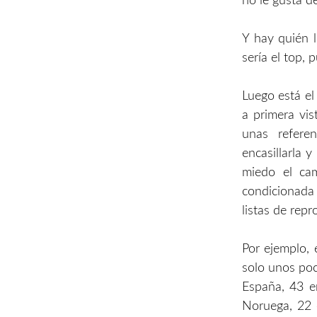
no le gusta d
Y hay quién l
sería el top, 
Luego está el
a primera vis
unas refere
encasillarla 
miedo el cam
condicionada 
listas de rep
Por ejemplo,
solo unos poc
España, 43 e
Noruega, 22 e