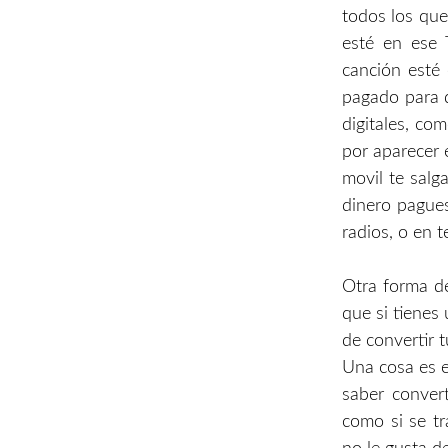
todos los que
esté en ese 
canción esté 
pagado para q
digitales, c
por aparecer 
movil te salg
dinero pagues
radios, o en 
Otra forma de
que si tienes
de convertir t
Una cosa es el
saber convert
como si se t