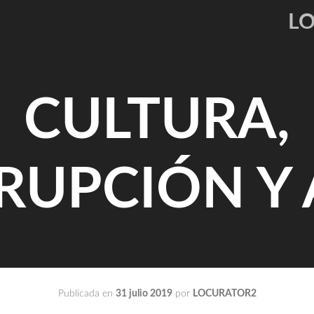
L
CULTURA,
RUPCIÓN Y 
Publicada en
31 julio 2019
por
LOCURATOR2