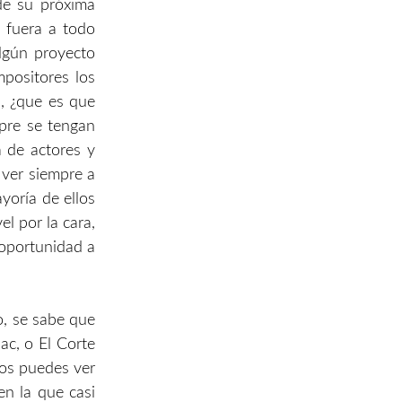
de su próxima
a fuera a todo
lgún proyecto
positores los
, ¿que es que
pre se tengan
a de actores y
 ver siempre a
yoría de ellos
el por la cara,
 oportunidad a
o, se sabe que
ac, o El Corte
cos puedes ver
en la que casi