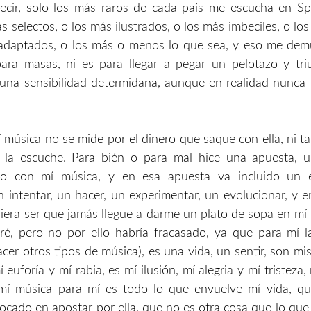
ecir, solo los más raros de cada país me escucha en Sp
s selectos, o los más ilustrados, o los más imbeciles, o lo
adaptados, o los más o menos lo que sea, y eso me dem
ara masas, ni es para llegar a pegar un pelotazo y triu
una sensibilidad determidana, aunque en realidad nunca 
 música no se mide por el dinero que saque con ella, ni ta
 la escuche. Para bién o para mal hice una apuesta, 
o con mí música, y en esa apuesta va incluido un e
n intentar, un hacer, un experimentar, un evolucionar, y e
iera ser que jamás llegue a darme un plato de sopa en m
ré, pero no por ello habría fracasado, ya que para mí 
acer otros tipos de música), es una vida, un sentir, son mis
í euforía y mí rabia, es mí ilusión, mí alegria y mí tristeza
mí música para mí es todo lo que envuelve mí vida, 
ocado en apostar por ella, que no es otra cosa que lo que 