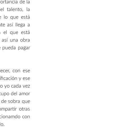
ortancía de la
el talento, la
e lo que está
te así llega a
 el que está
 así una obra
ue pueda pagar
ecer, con ese
ficación y ese
to yo cada vez
 cupo del amor
e de sobra que
mpartir otras
ucionamdo con
o.