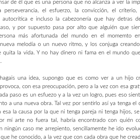
sar de él que es una persona que no alcanza a ver la imp
a perseverancia, el esfuerzo, la convicción, el críterio, 
 autocrítica e incluso la cabezonería que hay detras d
aso, y por supuesto pasa por alto que alguién que sien
 persona más afortunada del mundo en el momemto en
nueva melodía o un nuevo ritmo, y los conjuga creando
e quita la vida. Y no hay dinero ni fama en el mundo q
.
hagais una idea, supongo que es como ver a un hijo cr
 provoca, con esa preocupación, pero a la vez con esa grati
cada paso es un esfuezo y a la vez un logro, pues eso sien
to a una nueva obra. Tal vez por sentirlo así ya tenga el
a esa la causa por la que ni tenga pareja ni tenga hijos, s
or mí arte no fuera tal, habría encontrado con quién co
en ningún caso me arrepiento, sencillamemte he ido evol
que he conocido, a la vez que con cada obra que he cread