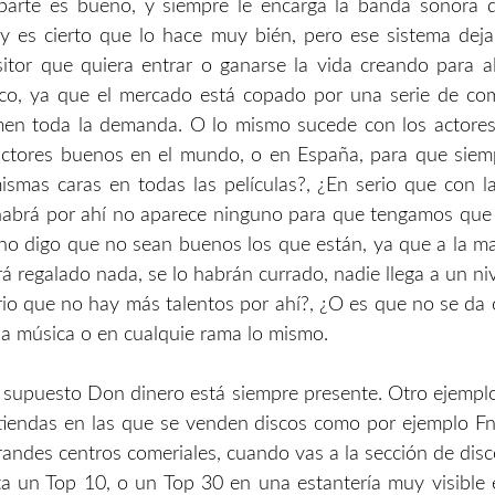
parte es bueno, y siempre le encarga la banda sonora 
, y es cierto que lo hace muy bién, pero ese sistema dej
itor que quiera entrar o ganarse la vida creando para a
ico, ya que el mercado está copado por una serie de com
men toda la demanda. O lo mismo sucede con los actores
ctores buenos en el mundo, o en España, para que siem
ismas caras en todas las películas?, ¿En serio que con l
habrá por ahí no aparece ninguno para que tengamos que
no digo que no sean buenos los que están, ya que a la ma
á regalado nada, se lo habrán currado, nadie llega a un niv
io que no hay más talentos por ahí?, ¿O es que no se da
 la música o en cualquie rama lo mismo.
r supuesto Don dinero está siempre presente. Otro ejempl
tiendas en las que se venden discos como por ejemplo Fn
grandes centros comeriales, cuando vas a la sección de dis
ta un Top 10, o un Top 30 en una estantería muy visible 