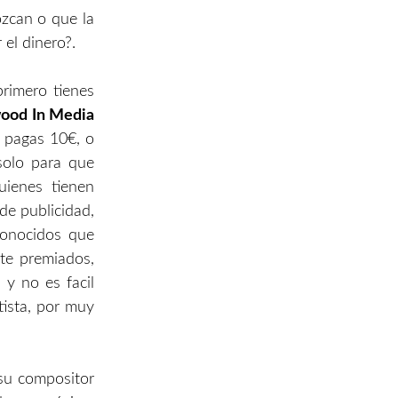
ozcan o que la
el dinero?.
rimero tienes
ood In Media
 pagas 10€, o
solo para que
uienes tienen
de publicidad,
sconocidos que
te premiados,
 y no es facil
tista, por muy
 su compositor