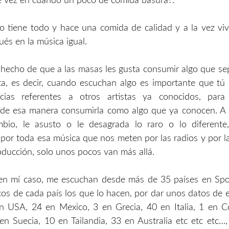
e vez en cuando un poco de comida basura?.
o tiene todo y hace una comida de calidad y a la vez viv
pués en la música igual.
 hecho de que a las masas les gusta consumir algo que s
ta, es decir, cuando escuchan algo es importante que tú
ncias referentes a otros artistas ya conocidos, par
y de esa manera consumirla como algo que ya conocen. A 
bio, le asusto o le desagrada lo raro o lo diferent
por toda esa música que nos meten por las radios y por la 
roducción, solo unos pocos van más allá.
 en mí caso, me escuchan desde más de 35 países en Spot
os de cada país los que lo hacen, por dar unos datos de 
n USA, 24 en Mexico, 3 en Grecia, 40 en Italia, 1 en C
n Suecia, 10 en Tailandia, 33 en Australia etc etc etc…,