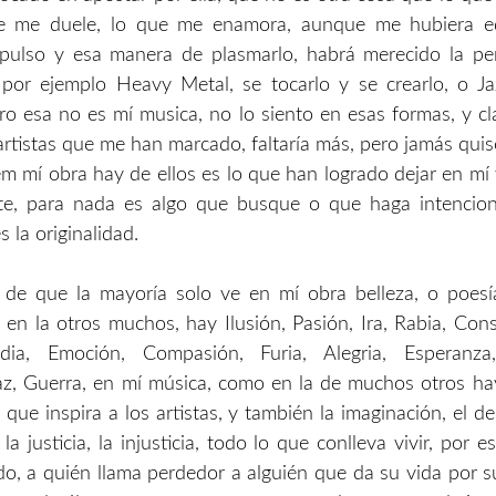
ue me duele, lo que me enamora, aunque me hubiera e
mpulso y esa manera de plasmarlo, habrá merecido la pe
 por ejemplo Heavy Metal, se tocarlo y se crearlo, o Ja
ro esa no es mí musica, no lo siento en esas formas, y c
 artistas que me han marcado, faltaría más, pero jamás qui
 em mí obra hay de ellos es lo que han logrado dejar en mí
nte, para nada es algo que busque o que haga intencio
s la originalidad.
 de que la mayoría solo ve en mí obra belleza, o poesí
en la otros muchos, hay Ilusión, Pasión, Ira, Rabia, Consu
dia, Emoción, Compasión, Furia, Alegria, Esperanza
z, Guerra, en mí música, como en la de muchos otros hay
 que inspira a los artistas, y también la imaginación, el de
 la justicia, la injusticia, todo lo que conlleva vivir, por
do, a quién llama perdedor a alguién que da su vida por su