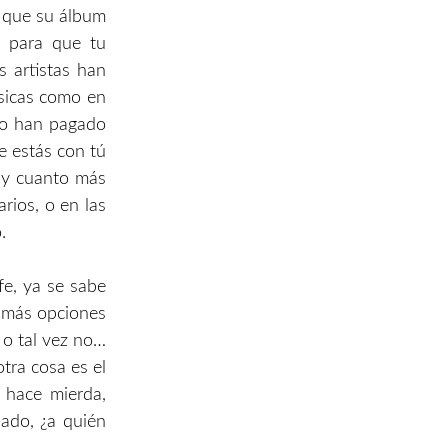
a que su álbum
a para que tu
s artistas han
ísicas como en
mo han pagado
e estás con tú
, y cuanto más
rios, o en las
.
fe, ya se sabe
s más opciones
, o tal vez no…
otra cosa es el
n hace mierda,
ado, ¿a quién