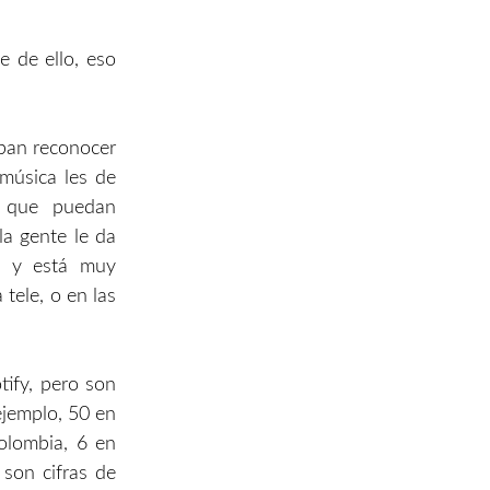
e de ello, eso
epan reconocer
 música les de
a que puedan
la gente le da
e, y está muy
tele, o en las
ify, pero son
ejemplo, 50 en
olombia, 6 en
 son cifras de