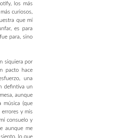
otify, los más
s más curiosos,
uestra que mí
nfar, es para
fue para, sino
n siquiera por
un pacto hace
sfuerzo, una
n defintiva un
í mesa, aunque
la música (que
 errores y mis
, mí consuelo y
que aunque me
siento, lo que