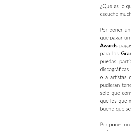
¿Que es lo qu
escuche mucha
Por poner un
que pagar un 
Awards
pagas
para los
Gr
puedas parti
discográficas
o a artistas 
pudieran ten
solo que como
que los que m
bueno que se
Por poner un 