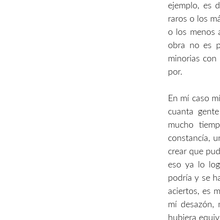
ejemplo, es d
raros o los má
o los menos 
obra no es p
minorias con 
por.
En mí caso mí
cuanta gente
mucho tiemp
constancía, u
crear que pud
eso ya lo log
podría y se h
aciertos, es m
mí desazón, 
hubiera equiv