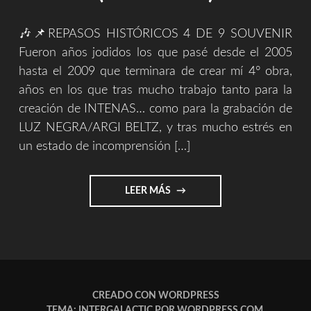
🎶📌REPASOS HISTÓRICOS 4 DE 9 SOUVENIR
Fueron años jodidos los que pasé desde el 2005
hasta el 2009 que terminara de crear mí 4° obra,
años en los que tras mucho trabajo tanto para la
creación de INTENAS… como para la grabación de
LUZ NEGRA/ARGI BELTZ, y tras mucho estrés en
un estado de incomprensión […]
"REPASOS
LEER MÁS
HISTORICOS
4/9
(SOUVENIR)"
CREADO CON WORDPRESS
TEMA: INTERGALACTIC POR
WORDPRESS.COM
.