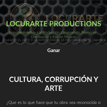
Saltar
al
ME
PRI
contenido
LOCURARTE PRODUCTIONS
Empresa dedicada a la Producción, Composición, Promoción,
Distribución y Edición Musical.
Ganar
CULTURA, CORRUPCIÓN Y
ARTE
¿Que es lo que hace que tu obra sea reconocida o