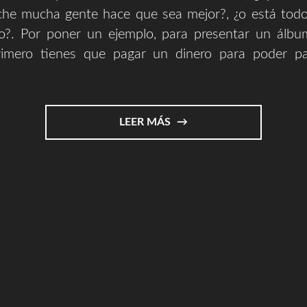
che mucha gente hace que sea mejor?, ¿o está tod
ro?. Por poner un ejemplo, para presentar un álb
imero tienes que pagar un dinero para poder par
"CULTURA,
LEER MÁS
CORRUPCIÓN
Y
ARTE"