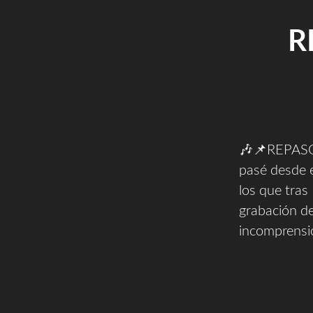
R
🎶📌REPASO
pasé desde e
los que tra
grabación d
incomprensi