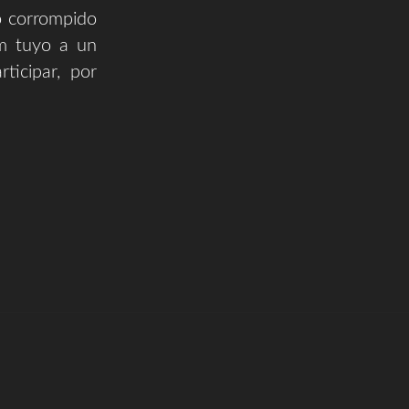
o corrompido
um tuyo a un
ticipar, por