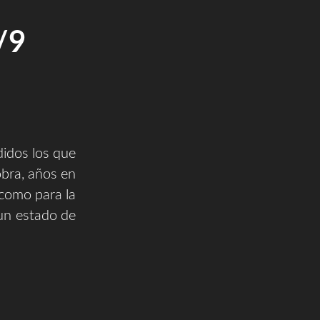
/9
dos los que
obra, años en
como para la
un estado de