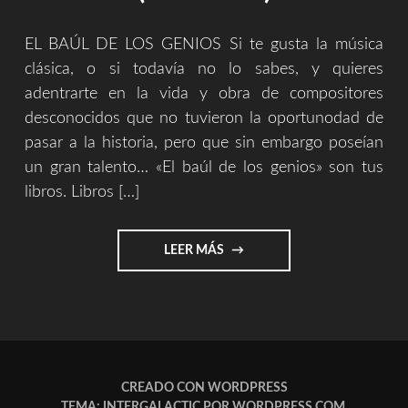
EL BAÚL DE LOS GENIOS Si te gusta la música
clásica, o si todavía no lo sabes, y quieres
adentrarte en la vida y obra de compositores
desconocidos que no tuvieron la oportunodad de
pasar a la historia, pero que sin embargo poseían
un gran talento… «El baúl de los genios» son tus
libros. Libros […]
"EL
LEER MÁS
BAÚL
DE
LOS
GENIOS
(VOL
1
Y
CREADO CON WORDPRESS
2)"
TEMA: INTERGALACTIC POR
WORDPRESS.COM
.