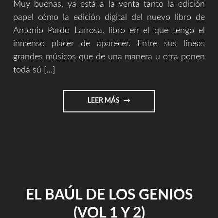
Muy buenas, ya está a la venta tanto la edición
papel cómo la edición digital del nuevo libro de
Antonio Pardo Larrosa, libro en el que tengo el
inmenso placer de aparecer. Entre sus lineas
grandes músicos que de una manera u otra ponen
toda sú […]
"SOTTO
LEER MÁS
VOCE
2
–
LIBRO
||
AMAZON"
EL BAÚL DE LOS GENIOS
(VOL 1 Y 2)