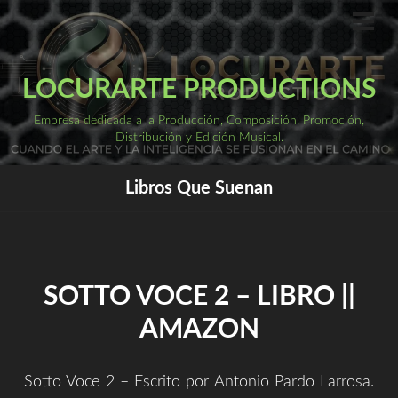
Saltar
al
ME
PRI
contenido
LOCURARTE PRODUCTIONS
Empresa dedicada a la Producción, Composición, Promoción,
Distribución y Edición Musical.
Libros Que Suenan
SOTTO VOCE 2 – LIBRO ||
AMAZON
Sotto Voce 2 – Escrito por Antonio Pardo Larrosa.