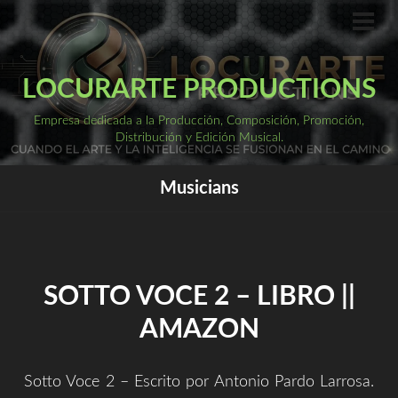
Saltar
al
ME
PRI
contenido
LOCURARTE PRODUCTIONS
Empresa dedicada a la Producción, Composición, Promoción,
Distribución y Edición Musical.
Musicians
SOTTO VOCE 2 – LIBRO ||
AMAZON
Sotto Voce 2 – Escrito por Antonio Pardo Larrosa.