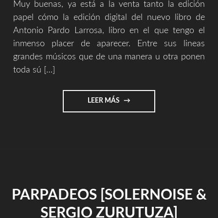
Muy buenas, ya está a la venta tanto la edición
papel cómo la edición digital del nuevo libro de
Antonio Pardo Larrosa, libro en el que tengo el
inmenso placer de aparecer. Entre sus lineas
grandes músicos que de una manera u otra ponen
toda sú […]
"SOTTO
LEER MÁS
VOCE
2
–
LIBRO
||
AMAZON"
PARPADEOS [SOLERNOISE &
SERGIO ZURUTUZA]