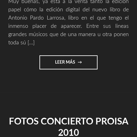
Muy buenas, ya está a la venta tanto la edición
papel cómo la edición digital del nuevo libro de
Antonio Pardo Larrosa, libro en el que tengo el
inmenso placer de aparecer. Entre sus lineas
grandes músicos que de una manera u otra ponen
toda sú […]
"SOTTO
LEER MÁS
VOCE
2
–
LIBRO
||
AMAZON"
FOTOS CONCIERTO PROISA
2010