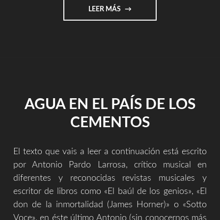
"PERDIDO(S)
LEER MÁS
–
TIRRITARRA
LIVE
IN
SAN
PEDRO
(PROISA
2010)
AGUA EN EL PAÍS DE LOS
–
SERGIO
CEMENTOS
ZURUTUZA
MUSIC
LIVE"
El texto que vais a leer a continuación está escrito
por Antonio Pardo Larrosa, crítico musical en
diferentes y reconocidas revistas musicales y
escritor de libros como «El baúl de los genios», «El
don de la inmortalidad (James Horner)» o «Sotto
Voce», en éste último Antonio (sin conocernos más