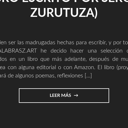
ZURUTUZA)
en ser las madrugadas hechas para escribir, y por to
LABRASZ.ART he decido hacer una selección d
odos en un libro que más adelante, después de mu
sea con alguna editorial o con Amazon. El libro (pro
ará de algunos poemas, reflexiones […]
"CUANDO
LEER MÁS
LLUEVE
LA
SED
(UN