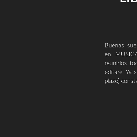
Buenas, suel
en MUSICA
reunirlos t
editaré. Ya 
plazo) const