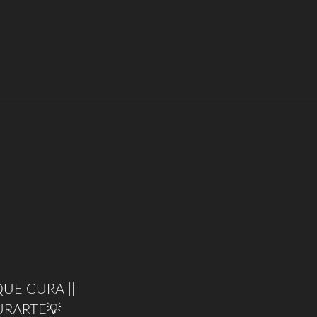
UE CURA ||
URARTE💡