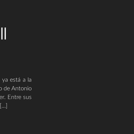
||
ya está a la
ro de Antonio
er. Entre sus
[…]