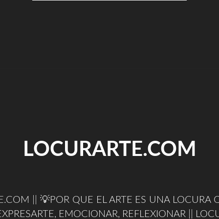
2
–
LIBRO
||
AMAZON"
LOCURARTE.COM
.COM || 💡POR QUE EL ARTE ES UNA LOCURA Q
EXPRESARTE, EMOCIONAR, REFLEXIONAR || LOC