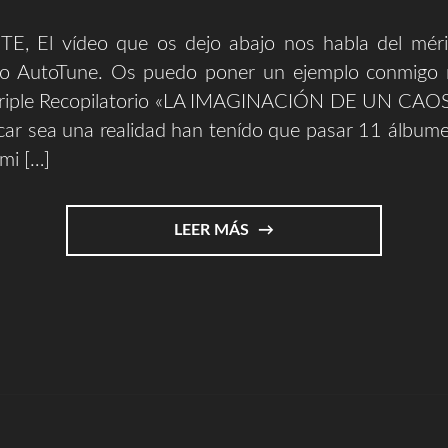
, El vídeo que os dejo abajo nos habla del méri
do AutoTune. Os puedo poner un ejemplo conmigo
Triple Recopilatorio «LA IMAGINACIÓN DE UN CAO
car sea una realidad han tenído que pasar 11 álbume
 mi […]
"AUTOTUNE
LEER MÁS
Y
EL
MÉRITO
EN
EL
ARTE
Y
EN
LA