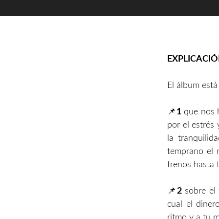
EXPLICACIÓ
El álbum está
📌
1
que nos h
por el estrés
la tranquili
temprano el 
frenos hasta 
📌
2
sobre el 
cual el diner
ritmo y a tu 