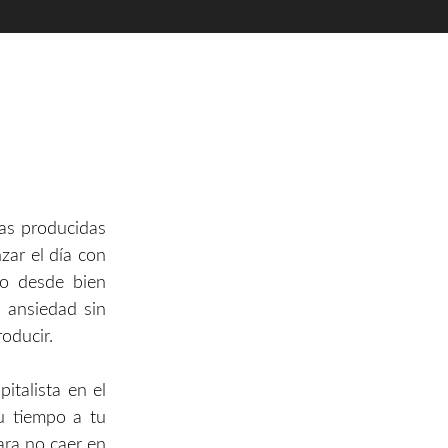
ías producidas
zar el día con
mo desde bien
 ansiedad sin
oducir.
talista en el
tu tiempo a tu
ara no caer en