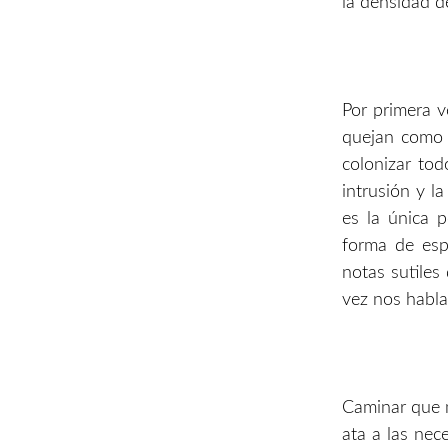
la densidad d
Por primera v
quejan como 
colonizar tod
intrusión y l
es la única p
forma de espe
notas sutiles
vez nos habla
Caminar que n
ata a las nec