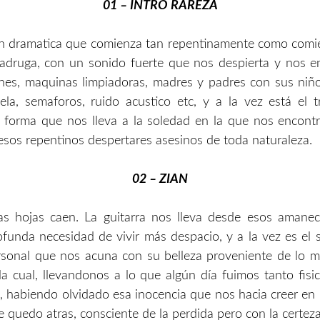
01 – INTRO RAREZA
ón dramatica que comienza tan repentinamente como comie
adruga, con un sonido fuerte que nos despierta y nos e
hes, maquinas limpiadoras, madres y padres con sus niñ
ela, semaforos, ruido acustico etc, y a la vez está el
l forma que nos lleva a la soledad en la que nos encon
esos repentinos despertares asesinos de toda naturaleza.
02 – ZIAN
as hojas caen. La guitarra nos lleva desde esos amanece
funda necesidad de vivir más despacio, y a la vez es el
rsonal que nos acuna con su belleza proveniente de lo 
a cual, llevandonos a lo que algún día fuimos tanto fi
 habiendo olvidado esa inocencia que nos hacia creer en 
 quedo atras, consciente de la perdida pero con la certez