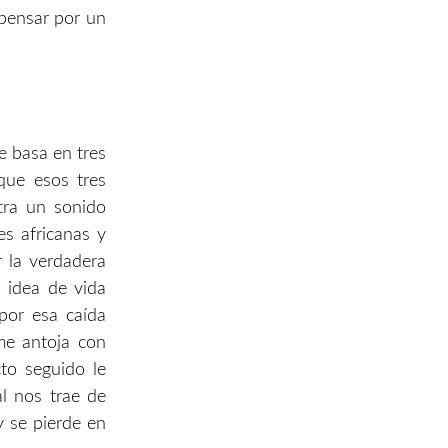
 pensar por un
e basa en tres
 que esos tres
ntra un sonido
es africanas y
r la verdadera
 idea de vida
por esa caída
 me antoja con
cto seguido le
al nos trae de
y se pierde en