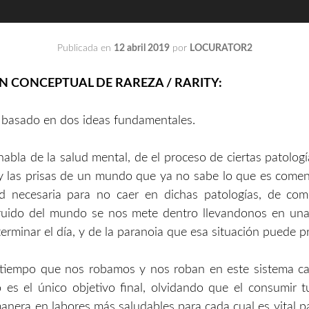
Publicada en
12 abril 2019
por
LOCURATOR2
N CONCEPTUAL DE RAREZA / RARITY:
 basado en dos ideas fundamentales.
abla de la salud mental, de el proceso de ciertas patolog
 y las prisas de un mundo que ya no sabe lo que es comen
dad necesaria para no caer en dichas patologías, de co
ruido del mundo se nos mete dentro llevandonos en una
terminar el día, y de la paranoia que esa situación puede pr
tiempo que nos robamos y nos roban en este sistema capi
o es el único objetivo final, olvidando que el consumir 
manera en labores más saludables para cada cual es vital p