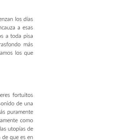
nzan los días
ncauza a esas
os a toda pisa
 trasfondo más
tramos los que
res fortuitos
 sonido de una
más puramente
sicamente como
las utopías de
a de que es en