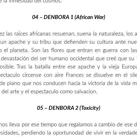
e la inmesidad del cosmos.
04 – DENBORA 1 (African War)
ez las raices africanas resuenan, suena la naturaleza, los 
un apache y su tribu que defienden su cultura ante nue
o el planeta. Son las flores que entran en guerra con la
a devastación del ser humano occidental que creé que su
osible. Tras la batalla entre ese apache y la vieja Euro
ctaculo circense con aire Frances se disuelve en el si
 de piano que nos conducen hacia la victoria de la vida m
 del arte y el espectaculo como salvacion.
05 – DENBORA 2 (Toxicity)
os lleva por ese tiempo que regalamos a cambio de ese 
esidades, perdiendo la oportunodad de vivir en la verdader