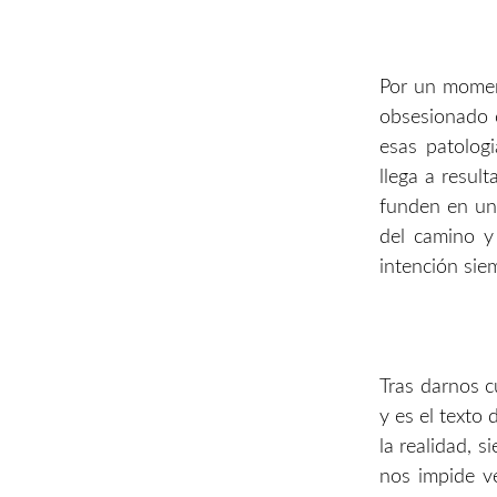
Por un momemt
obsesionado 
esas patolog
llega a result
funden en un
del camino y
intención sie
Tras darnos c
y es el texto
la realidad, 
nos impide v