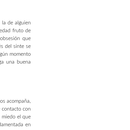
 la de alguien
edad fruto de
 obsesión que
és del sinte se
algún momento
nga una buena
 nos acompaña,
e contacto con
l miedo el que
ndamentada en