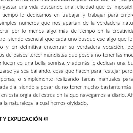
algastar una vida buscando una felicidad que es imposibl
 tiempo lo dedicamos en trabajar y trabajar para emp
simples numeros que nos apartan de la verdadera natur
ertir por lo menos algo más de tiempo en la creativi
ro, siendo esencial que cada uno busque ese algo que le
zado y en definitiva encontrar su verdadera vocación, 
os de paises tercer mundistas que pese a no tener las mo
 lucen co una bella sonrisa, y además le dedican una bu
izarse ya sea bailando, cosa que hacen para festejar per
 penas, o simplemente realizando tareas manuales para
cada día, siendo a pesar de no tener mucho bastante má
en esta orgía del estres en la que navegamos a diario. Af
a la naturaleza la cual hemos olvidado.
T Y EXPLICACIÓN
🔊