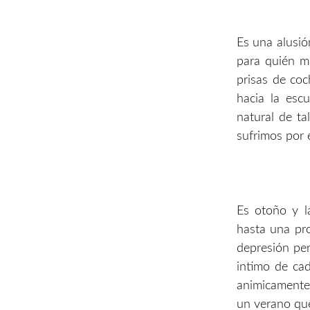
Es una alusi
para quién m
prisas de coc
hacia la escu
natural de ta
sufrimos por 
Es otoño y l
hasta una pro
depresión pe
intimo de cad
animicamente,
un verano que