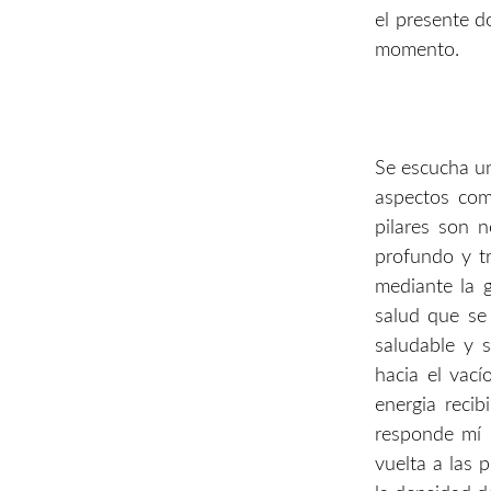
el presente d
momento.
Se escucha un
aspectos como
pilares son n
profundo y tr
mediante la g
salud que se
saludable y 
hacia el vací
energia recib
responde mí s
vuelta a las 