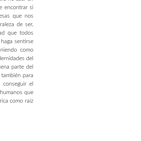
e encontrar si
resas que nos
aleza de ser,
dad que todos
 haga sentirse
poniendo como
dernidades del
ena parte del
o también para
 conseguir el
s humanos que
rica como raiz