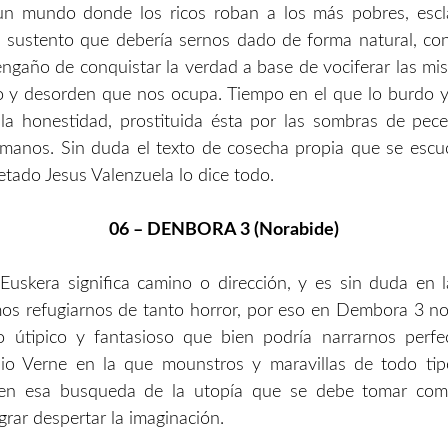
un mundo donde los ricos roban a los más pobres, escl
 sustento que debería sernos dado de forma natural, c
 engaño de conquistar la verdad a base de vociferar las mis
 y desorden que nos ocupa. Tiempo en el que lo burdo y
la honestidad, prostituida ésta por las sombras de pec
umanos. Sin duda el texto de cosecha propia que se escu
retado Jesus Valenzuela lo dice todo.
06 – DENBORA 3 (Norabide)
uskera significa camino o dirección, y es sin duda en 
s refugiarnos de tanto horror, por eso en Dembora 3 n
útipico y fantasioso que bien podría narrarnos perf
lio Verne en la que mounstros y maravillas de todo ti
en esa busqueda de la utopía que se debe tomar com
grar despertar la imaginación.