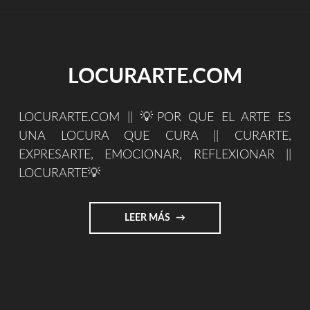
SUEÑOS
–
TEXTO
PARA
SKIN/PIEL:
LOCURARTE.COM
POR
ANTONIO
PARDO
LOCURARTE.COM || 💡POR QUE EL ARTE ES
LARROSA"
UNA LOCURA QUE CURA || CURARTE,
EXPRESARTE, EMOCIONAR, REFLEXIONAR ||
LOCURARTE💡
"LOCURARTE.COM"
LEER MÁS