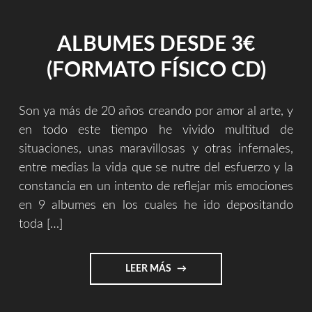
UNO
HA
ALBUMES DESDE 3€
APRENDIDO
A
(FORMATO FÍSICO CD)
BASE
DE
ESTUDIAR
Son ya más de 20 años creando por amor al arte, y
O…
PLASMAR
en todo este tiempo he vivido multitud de
UN
situaciones, unas maravillosas y otras infernales,
SENTIR."
entre medias la vida que se nutre del esfuerzo y la
constancia en un intento de reflejar mis emociones
en 9 albumes en los cuales he ido depositando
toda […]
"ALBUMES
LEER MÁS
DESDE
3€
(FORMATO