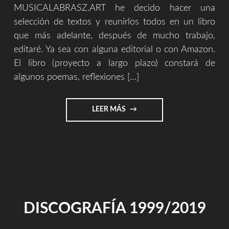
MUSICALABRASZ.ART he decido hacer una
selección de textos y reunirlos todos en un libro
que más adelante, después de mucho trabajo,
editaré. Ya sea con alguna editorial o con Amazon.
El libro (proyecto a largo plazo) constará de
algunos poemas, reflexiones […]
"CUANDO
LEER MÁS
LLUEVE
LA
SED
(UN
LIBRO
ESCRITO
POR
SERGIO
DISCOGRAFÍA 1999/2019
ZURUTUZA)"