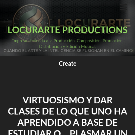
Saltar
al
ME
PRI
contenido
LOCURARTE PRODUCTIONS
Empresa dedicada a la Producción, Composición, Promoción,
Distribución y Edición Musical.
Create
VIRTUOSISMO Y DAR
CLASES DE LO QUE UNO HA
APRENDIDO A BASE DE
ESTUDIAR O… PLASMAR UN