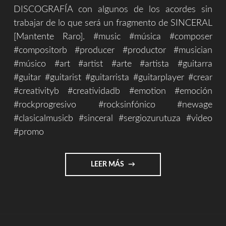
DISCOGRAFÍA con algunos de los acordes sin
trabajar de lo que será un fragmento de SINCERAL
[Mantente Raro]. #music #música #composer
#compositorb #producer #productor #musician
#músico #art #artist #arte #artista #guitarra
#guitar #guitarist #guitarrista #guitarplayer #crear
#creativityb #creatividadb #emotion #emoción
#rockprogresivo #rocksinfónico #newage
#clasicalmusicb #sinceral #sergiozurutuza #video
#promo
"DISCOGRAFÍA
LEER MÁS
1999/2019"