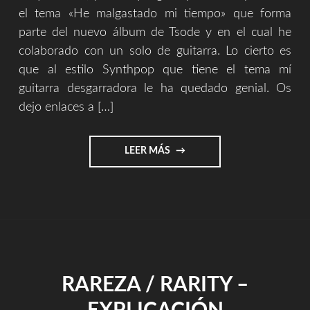
el tema «He malgastado mi tiempo» que forma
parte del nuevo álbum de Tsode y en el cual he
colaborado con un solo de guitarra. Lo cierto es
que al estilo Synthpop que tiene el tema mí
guitarra desgarradora le ha quedado genial. Os
dejo enlaces a […]
"COLABORACIÓN
LEER MÁS
MEDIANTE
UN
SOLO
DE
GUITARRA
CON
EL
GRUPO
RAREZA / RARITY –
TSODE"