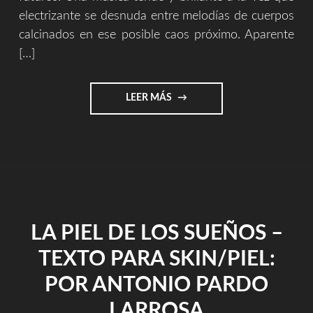
electrizante se desnuda entre melodías de cuerpos
calcinados en ese posible caos próximo. Aparente
[…]
"LOS
LEER MÁS
FUTUROS
DEL
HOY
||
TEXTO
PARA
LA
BANDA
LA PIEL DE LOS SUEÑOS –
SONORA
DE
TEXTO PARA SKIN/PIEL:
–
THE
POR ANTONIO PARDO
END
OF
LARROSA