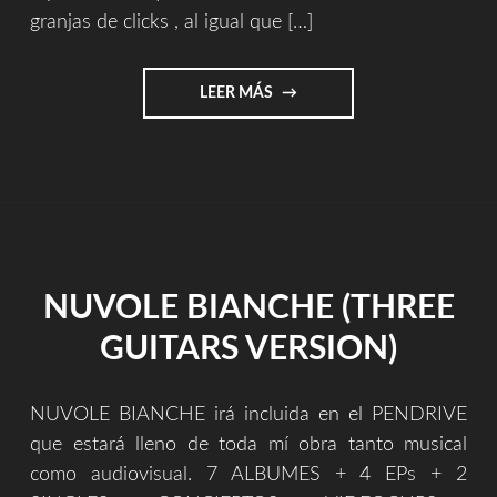
granjas de clicks , al igual que […]
"LA
LEER MÁS
FACIL
VIDA
DE
UN
CREADOR
–
PARTE
4
NUVOLE BIANCHE (THREE
(PLAYLIST
TRAMPA)"
GUITARS VERSION)
NUVOLE BIANCHE irá incluida en el PENDRIVE
que estará lleno de toda mí obra tanto musical
como audiovisual. 7 ALBUMES + 4 EPs + 2