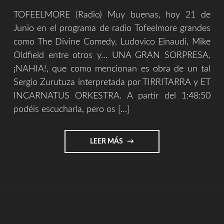
TOFEELMORE (Radio) Muy buenas, hoy 21 de
Junio en el programa de radio Tofeelmore grandes
como The Divine Comedy, Ludovico Einaudi, Mike
Oldfield entre otros y… UNA GRAN SORPRESA,
¡NAHIA!, que como mencionan es obra de un tal
Sergio Zurutuza interpretada por TIRRITARRA y ET
INCARNATUS ORKESTRA. A partir del 1:48:50
podéis escucharla, pero os […]
"ESTA
LEER MÁS
NOCHE
VOLAMOS
[TOFEELMORE
Y
PARDO
MIRANON]"