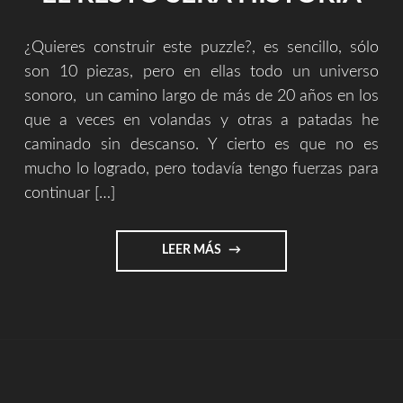
¿Quieres construir este puzzle?, es sencillo, sólo
son 10 piezas, pero en ellas todo un universo
sonoro, un camino largo de más de 20 años en los
que a veces en volandas y otras a patadas he
caminado sin descanso. Y cierto es que no es
mucho lo logrado, pero todavía tengo fuerzas para
continuar […]
"COMPLETA
LEER MÁS
ESTE
PUZZLE
Y
EL
RESTO
SERÁ
HISTORIA"