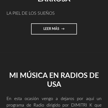
THE
NUCLEAR
WEAPONS
LA PIEL DE LOS SUEÑOS
||
DAVID
BAZO"
"LA
LEER MÁS
PIEL
DE
LOS
SUEÑOS
–
TEXTO
PARA
SKIN/PIEL:
MI MÚSICA EN RADIOS DE
POR
ANTONIO
USA
PARDO
LARROSA"
En esta ocasión vengo a dejaros por aquí un
programa de Radio dirigido por DIMITRI K que