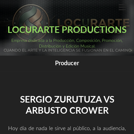
Saltar
al
ME
PRI
contenido
LOCURARTE PRODUCTIONS
Empresa dedicada a la Producción, Composición, Promoción,
Distribución y Edición Musical.
Producer
SERGIO ZURUTUZA VS
ARBUSTO CROWER
Hoy día de nada le sirve al público, a la audiencia,