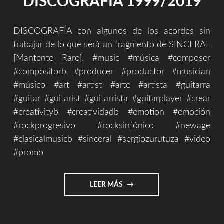
DISCOGRAFÍA 1999/2019
DISCOGRAFÍA con algunos de los acordes sin
trabajar de lo que será un fragmento de SINCERAL
[Mantente Raro]. #music #música #composer
#compositorb #producer #productor #musician
#músico #art #artist #arte #artista #guitarra
#guitar #guitarist #guitarrista #guitarplayer #crear
#creativityb #creatividadb #emotion #emoción
#rockprogresivo #rocksinfónico #newage
#clasicalmusicb #sinceral #sergiozurutuza #video
#promo
"DISCOGRAFÍA
LEER MÁS
1999/2019"