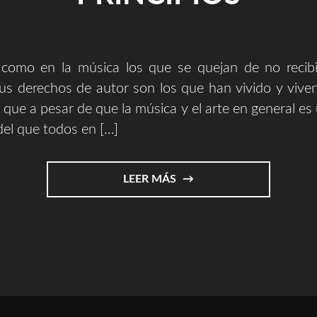
e como en la música los que se quejan de no recibi
us derechos de autor son los que han vivido y viven
 que a pesar de que la música y el arte en general es 
el que todos en […]
"LA
LEER MÁS
MÚSICA,
UNA
CUESTIÓN
ÉTICA,
CASI
UNA
CUESTIÓN
DE