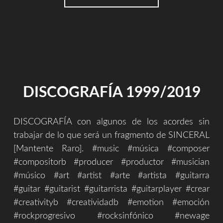
DISCOGRAFÍA 1999/2019
DISCOGRAFÍA con algunos de los acordes sin
trabajar de lo que será un fragmento de SINCERAL
[Mantente Raro]. #music #música #composer
#compositorb #producer #productor #musician
#músico #art #artist #arte #artista #guitarra
#guitar #guitarist #guitarrista #guitarplayer #crear
#creativityb #creatividadb #emotion #emoción
#rockprogresivo #rocksinfónico #newage