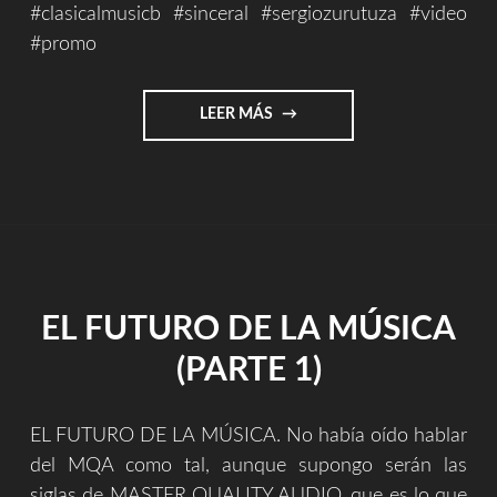
#clasicalmusicb #sinceral #sergiozurutuza #video
#promo
"DISCOGRAFÍA
LEER MÁS
1999/2019"
EL FUTURO DE LA MÚSICA
(PARTE 1)
EL FUTURO DE LA MÚSICA. No había oído hablar
del MQA como tal, aunque supongo serán las
siglas de MASTER QUALITY AUDIO, que es lo que