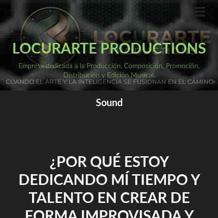
Saltar
al
ME
PRI
contenido
LOCURARTE PRODUCTIONS
Empresa dedicada a la Producción, Composición, Promoción,
Distribución y Edición Musical.
Sound
¿POR QUÉ ESTOY
DEDICANDO MÍ TIEMPO Y
TALENTO EN CREAR DE
FORMA IMPROVISADA Y