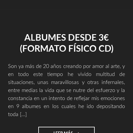
MÍ
TIEMPO
Y
TALENTO
EN
ALBUMES DESDE 3€
CREAR
DE
(FORMATO FÍSICO CD)
FORMA
IMPROVISADA
Y
Son ya más de 20 años creando por amor al arte, y
GRABANDO
CON
en todo este tiempo he vivido multitud de
EL
situaciones, unas maravillosas y otras infernales,
MÓVIL?"
entre medias la vida que se nutre del esfuerzo y la
constancia en un intento de reflejar mis emociones
en 9 albumes en los cuales he ido depositando
toda […]