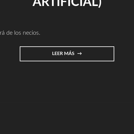
ARTIFICIAL)
á de los necios.
"EL
LEER MÁS
ARTE
Y
LAS
I.A.
(INTELIGENCIA
ARTIFICIAL)"