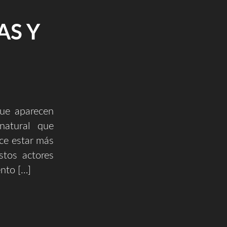
AS Y
que aparecen
natural que
ce estar más
stos actores
nto […]