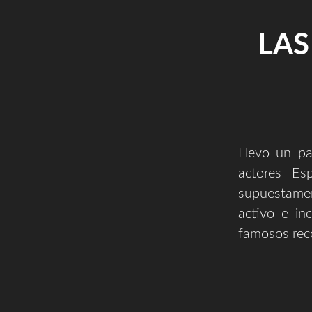
LAS
Llevo un pa
actores Es
supuestamen
activo e in
famosos rec