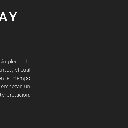
A Y
simplemente
ntos, el cual
on el tiempo
o empezar un
erpretación,