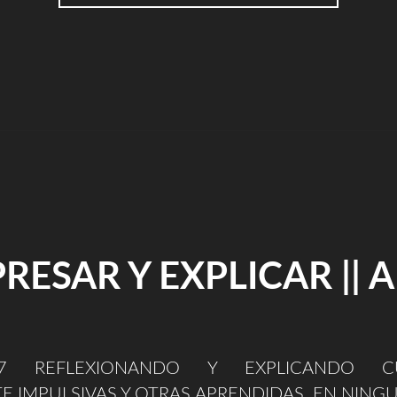
AÑOS
DE
BLOG
/
TIENDA
Y
AHORA
EMPRESA"
RESAR Y EXPLICAR || 
017 REFLEXIONANDO Y EXPLICANDO CU
 IMPULSIVAS Y OTRAS APRENDIDAS. EN NING