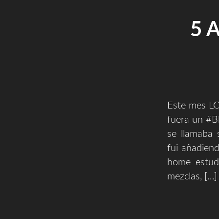
5 
Este mes L
fuera un #Bl
se llamaba 
fui añadien
home estudi
mezclas, […]