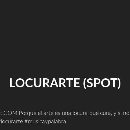
MILAGROSAS
Y
1984
||
PANDORA"
LOCURARTE (SPOT)
OM Porque el arte es una locura que cura, y si no
#locurarte #musicaypalabra