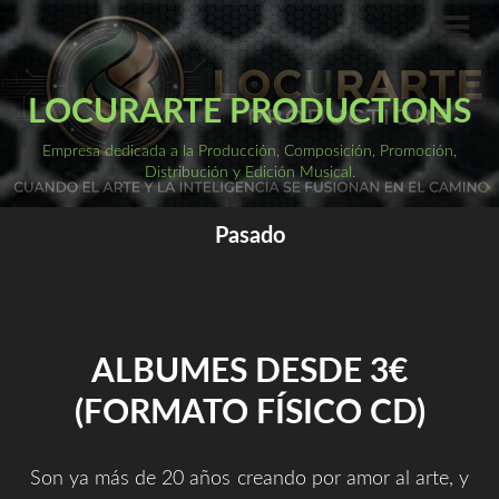
Saltar
al
ME
PRI
contenido
LOCURARTE PRODUCTIONS
Empresa dedicada a la Producción, Composición, Promoción,
Distribución y Edición Musical.
Pasado
ALBUMES DESDE 3€
(FORMATO FÍSICO CD)
Son ya más de 20 años creando por amor al arte, y