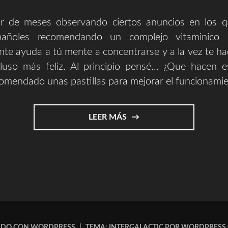
r de meses observando ciertos anuncios en los 
pañoles recomendando un complejo vitaminico 
te ayuda a tú mente a concentrarse y a la vez te ha
cluso más feliz. Al principio pensé… ¿Que hacen e
omendado unas pastillas para mejorar el funcionamie
"LAS
LEER MÁS
PASTILLAS
MILAGROSAS
Y
1984
||
PANDORA"
ADO CON WORDPRESS
|
TEMA: INTERGALACTIC POR
WORDPRESS