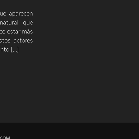
que aparecen
natural que
ce estar más
stos actores
nto […]
.COM
.