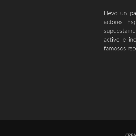
Llevo un pa
actores Es
supuestamen
activo e in
famosos rec
CRE