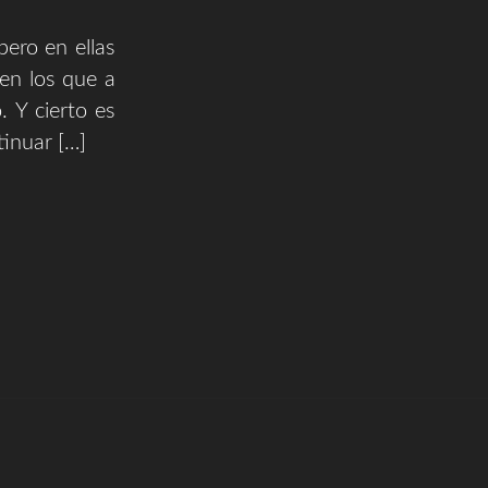
pero en ellas
en los que a
 Y cierto es
tinuar […]