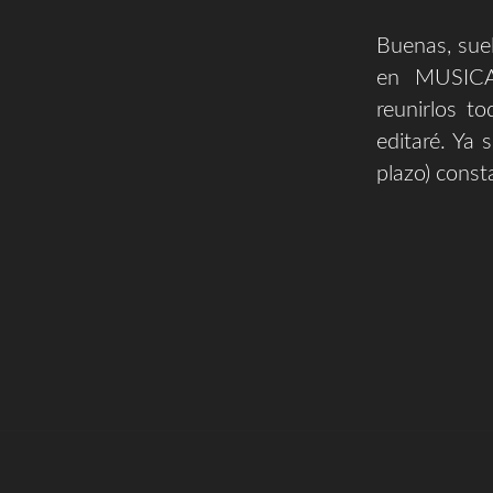
Buenas, suel
en MUSICA
reunirlos t
editaré. Ya 
plazo) const