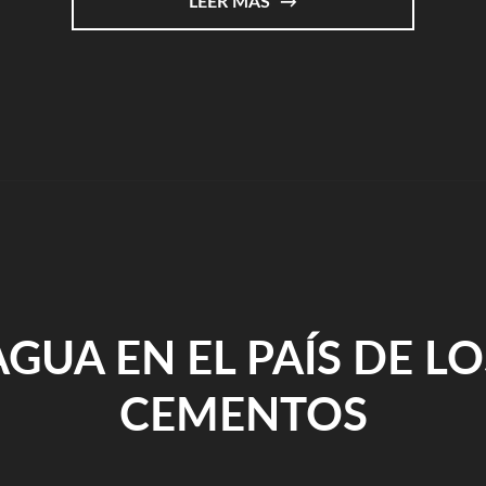
"REPASOS
LEER MÁS
HISTORICOS
2/9
–
[LUZ
NEGRA/ARGI
BELTZ]"
AGUA EN EL PAÍS DE LO
CEMENTOS