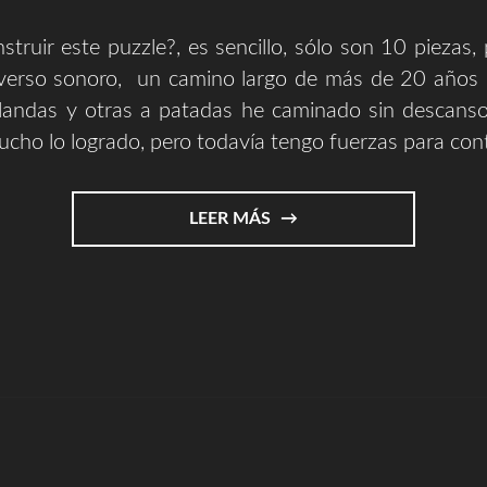
struir este puzzle?, es sencillo, sólo son 10 piezas, 
verso sonoro, un camino largo de más de 20 años 
landas y otras a patadas he caminado sin descanso.
cho lo logrado, pero todavía tengo fuerzas para con
"COMPLETA
LEER MÁS
ESTE
PUZZLE
Y
EL
RESTO
SERÁ
HISTORIA"