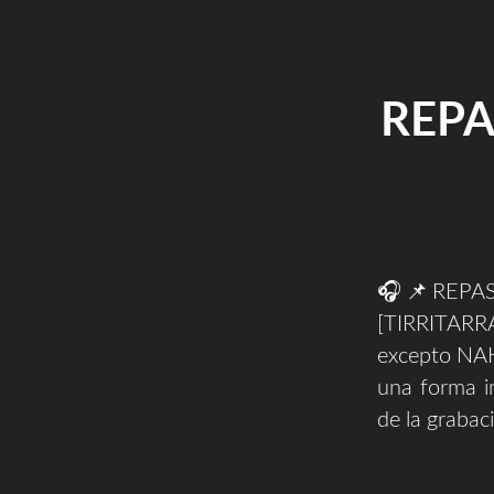
REPA
🎧📌REPAS
[TIRRITARRA
excepto NA
una forma i
de la grabac