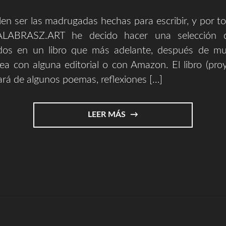
en ser las madrugadas hechas para escribir, y por to
LABRASZ.ART he decido hacer una selección d
odos en un libro que más adelante, después de mu
sea con alguna editorial o con Amazon. El libro (pro
ará de algunos poemas, reflexiones […]
"CUANDO
LEER MÁS
LLUEVE
LA
SED
(UN
LIBRO
ESCRITO
POR
SERGIO
ZURUTUZA)"