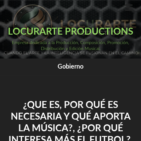
Saltar
al
ME
PRI
contenido
LOCURARTE PRODUCTIONS
Empresa dedicada a la Producción, Composición, Promoción,
Distribución y Edición Musical.
Gobierno
¿QUE ES, POR QUÉ ES
NECESARIA Y QUÉ APORTA
LA MÚSICA?, ¿POR QUÉ
INTERESA MÁS EL FUTBOL?,