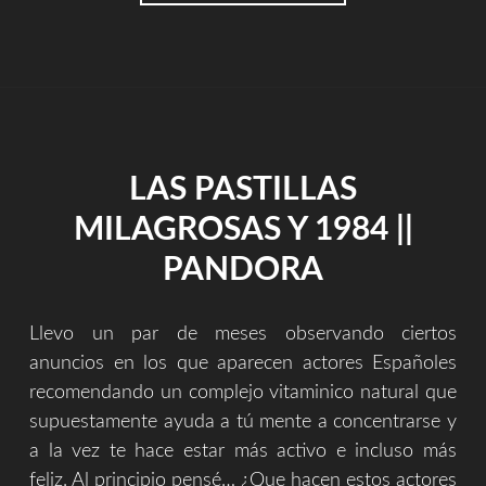
ES,
POR
QUÉ
ES
NECESARIA
Y
QUÉ
APORTA
LAS PASTILLAS
LA
MÚSICA?,
MILAGROSAS Y 1984 ||
¿POR
QUÉ
PANDORA
INTERESA
MÁS
EL
Llevo un par de meses observando ciertos
FUTBOL?,
anuncios en los que aparecen actores Españoles
¿POR
QUÉ
recomendando un complejo vitaminico natural que
AL
supuestamente ayuda a tú mente a concentrarse y
IGUAL
a la vez te hace estar más activo e incluso más
QUE
feliz. Al principio pensé… ¿Que hacen estos actores
LA