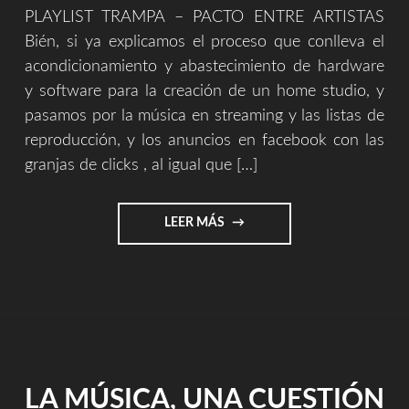
PLAYLIST TRAMPA – PACTO ENTRE ARTISTAS
Bién, si ya explicamos el proceso que conlleva el
acondicionamiento y abastecimiento de hardware
y software para la creación de un home studio, y
pasamos por la música en streaming y las listas de
reproducción, y los anuncios en facebook con las
granjas de clicks , al igual que […]
"LA
LEER MÁS
FACIL
VIDA
DE
UN
CREADOR
–
PARTE
4
LA MÚSICA, UNA CUESTIÓN
(PLAYLIST