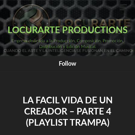
Saltar
al
ME
PRI
contenido
LOCURARTE PRODUCTIONS
Empresa dedicada a la Producción, Composición, Promoción,
Distribución y Edición Musical.
Follow
LA FACIL VIDA DE UN
CREADOR – PARTE 4
(PLAYLIST TRAMPA)