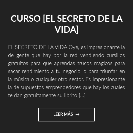
PARA
SKIN/PIEL:
CURSO [EL SECRETO DE LA
POR
ANTONIO
VIDA]
PARDO
LARROSA"
EL SECRETO DE LA VIDA Oye, es impresionante la
de gente que hay por la red vendiendo cursillos
gratuitos para que aprendas trucos magicos para
sacar rendimiento a tu negocio, o para triunfar en
la música o cualquier otro sector. Es impresionante
la de supuestos emprendedores que hay los cuales
te dan gratuitamente su librito […]
"CURSO
LEER MÁS
[EL
SECRETO
DE