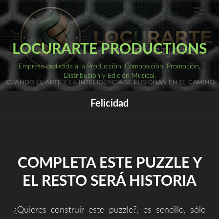
Saltar
al
ME
PRI
contenido
LOCURARTE PRODUCTIONS
Empresa dedicada a la Producción, Composición, Promoción,
Distribución y Edición Musical.
Felicidad
COMPLETA ESTE PUZZLE Y
EL RESTO SERÁ HISTORIA
¿Quieres construir este puzzle?, es sencillo, sólo