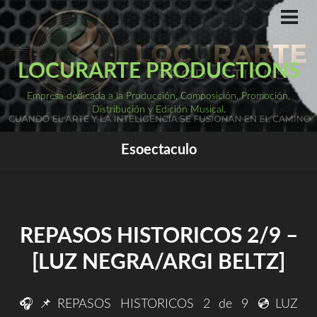
Saltar
al
ME
PRI
contenido
LOCURARTE PRODUCTIONS
Empresa dedicada a la Producción, Composición, Promoción,
Distribución y Edición Musical.
Esoectaculo
REPASOS HISTORICOS 2/9 –
[LUZ NEGRA/ARGI BELTZ]
🎧📌REPASOS HISTORICOS 2 de 9 💿LUZ