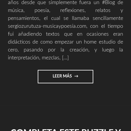
años desde que simplemente fuera un #Blog de
música, poesía, reflexiones, relatos y
pensamientos, el cual se llamaba sencillamente
sergiozurutuza-musicaypoesía.com, con el tiempo
fui añadiendo textos que en ocasiones eran
didácticos de como empezar un home estudio de
cero, pasando por la creación, y luego la
interpretación, mezclas, […]
"5
LEER MÁS
AÑOS
DE
BLOG
/
TIENDA
Y
AHORA
EMPRESA"