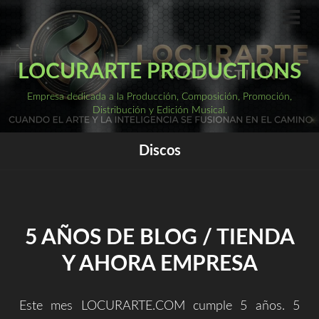
Saltar
al
ME
PRI
contenido
LOCURARTE PRODUCTIONS
Empresa dedicada a la Producción, Composición, Promoción,
Distribución y Edición Musical.
Discos
5 AÑOS DE BLOG / TIENDA
Y AHORA EMPRESA
Este mes LOCURARTE.COM cumple 5 años. 5