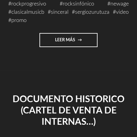
#rockprogresivo #rocksinfónico #newage
#clasicalmusicb #sinceral #sergiozurutuza #video
#promo
"DISCOGRAFÍA
LEER MÁS
1999/2019"
DOCUMENTO HISTORICO
(CARTEL DE VENTA DE
INTERNAS…)