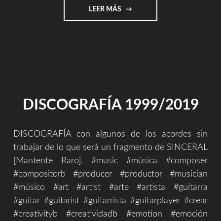
"SOBRE
LEER MÁS
LA
CREACIÓN
Y
EL
MUNDO"
DISCOGRAFÍA 1999/2019
DISCOGRAFÍA con algunos de los acordes sin
trabajar de lo que será un fragmento de SINCERAL
[Mantente Raro]. #music #música #composer
#compositorb #producer #productor #musician
#músico #art #artist #arte #artista #guitarra
#guitar #guitarist #guitarrista #guitarplayer #crear
#creativityb #creatividadb #emotion #emoción