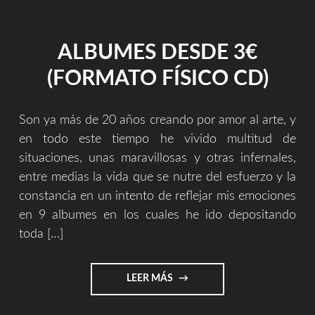
SERÁ
HISTORIA"
ALBUMES DESDE 3€
(FORMATO FÍSICO CD)
Son ya más de 20 años creando por amor al arte, y
en todo este tiempo he vivido multitud de
situaciones, unas maravillosas y otras infernales,
entre medias la vida que se nutre del esfuerzo y la
constancia en un intento de reflejar mis emociones
en 9 albumes en los cuales he ido depositando
toda […]
"ALBUMES
LEER MÁS
DESDE
3€