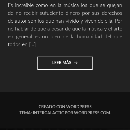
Es increible como en la música los que se quejan
de no recibir sufuciente dinero por sus derechos
de autor son los que han vivido y viven de ella. Por
no hablar de que a pesar de que la música y el arte
en general es un bien de la humanidad del que
todos en […]
"LA
LEER MÁS
MÚSICA,
UNA
CUESTIÓN
ÉTICA,
CASI
UNA
CUESTIÓN
CREADO CON WORDPRESS
DE
TEMA: INTERGALACTIC POR
WORDPRESS.COM
.
PRINCIPIOS"