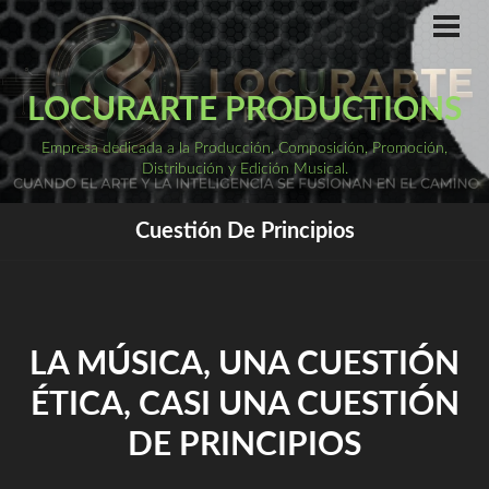
Saltar
al
ME
PRI
contenido
LOCURARTE PRODUCTIONS
Empresa dedicada a la Producción, Composición, Promoción,
Distribución y Edición Musical.
Cuestión De Principios
LA MÚSICA, UNA CUESTIÓN
ÉTICA, CASI UNA CUESTIÓN
DE PRINCIPIOS