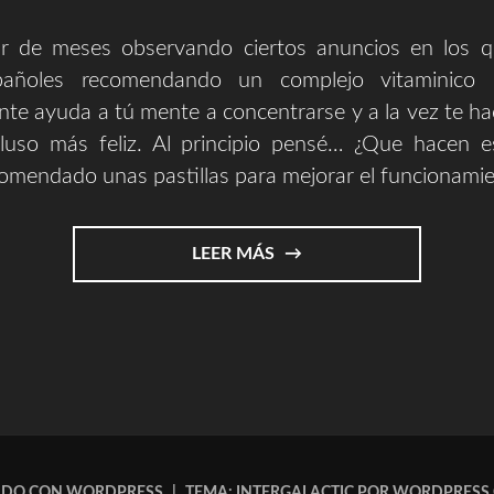
r de meses observando ciertos anuncios en los 
pañoles recomendando un complejo vitaminico 
te ayuda a tú mente a concentrarse y a la vez te ha
cluso más feliz. Al principio pensé… ¿Que hacen e
omendado unas pastillas para mejorar el funcionamie
"LAS
LEER MÁS
PASTILLAS
MILAGROSAS
Y
1984
||
PANDORA"
ADO CON WORDPRESS
|
TEMA: INTERGALACTIC POR
WORDPRESS