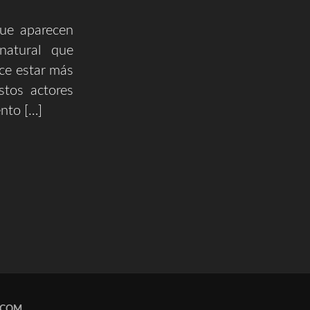
que aparecen
natural que
ce estar más
stos actores
nto […]
.COM
.