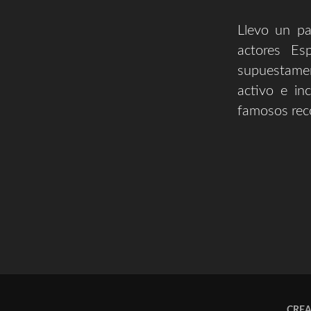
Llevo un pa
actores Es
supuestamen
activo e in
famosos rec
CRE