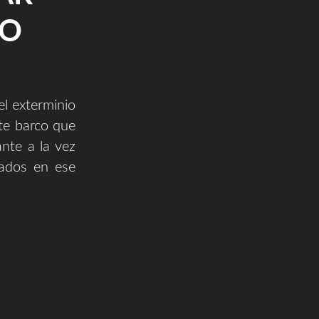
ZO
el exterminio
te barco que
ante a la vez
nados en ese