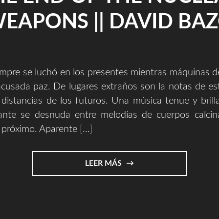
EAPONS || DAVID BA
mpre se luchó en los presentes mientras máquinas d
acusada paz. De lugares extraños son la notas de es
 distancias de los futuros. Una música tenue y brill
zante se desnuda entre melodías de cuerpos calci
 próximo. Aparente […]
"LOS
LEER MÁS
FUTUROS
DEL
HOY
||
TEXTO