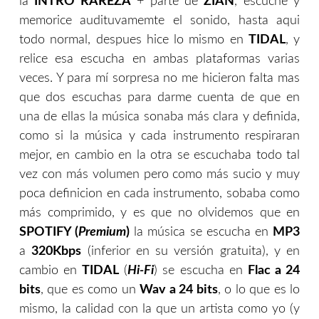
la
INTRO RAREZA
+ parte de
ZIAN
, escuche y
memorice audituvamemte el sonido, hasta aqui
todo normal, despues hice lo mismo en
TIDAL
, y
relice esa escucha en ambas plataformas varias
veces. Y para mí sorpresa no me hicieron falta mas
que dos escuchas para darme cuenta de que en
una de ellas la música sonaba más clara y definida,
como si la música y cada instrumento respiraran
mejor, en cambio en la otra se escuchaba todo tal
vez con más volumen pero como más sucio y muy
poca definicion en cada instrumento, sobaba como
más comprimido, y es que no olvidemos que en
SPOTIFY (
Premium
)
la música se escucha en
MP3
a
320Kbps
(inferior en su versión gratuita), y en
cambio en
TIDAL
(
Hi-Fi
) se escucha en
Flac a 24
bits
, que es como un
Wav a 24 bits
, o lo que es lo
mismo, la calidad con la que un artista como yo (y