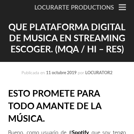
Saltar
LOCURARTE PRODUCTIONS
al
ME
PRI
contenido
QUE PLATAFORMA DIGITAL
DE MUSICA EN STREAMING
ESCOGER. (MQA / HI – RES)
Publicada en
11 octubre 2019
por
LOCURATOR2
ESTO PROMETE PARA
TODO AMANTE DE LA
MÚSICA.
Bueno, como usuario de #
Spotify
que soy tengo