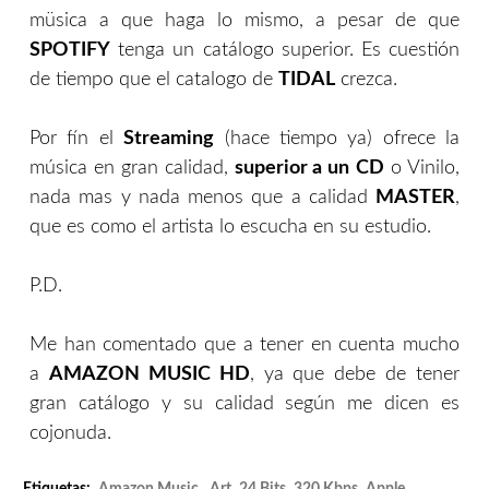
müsica a que haga lo mismo, a pesar de que
SPOTIFY
tenga un catálogo superior. Es cuestión
de tiempo que el catalogo de
TIDAL
crezca.
Por fín el
Streaming
(hace tiempo ya) ofrece la
música en gran calidad,
superior a un
CD
o Vinilo,
nada mas y nada menos que a calidad
MASTER
,
que es como el artista lo escucha en su estudio.
P.D.
Me han comentado que a tener en cuenta mucho
a
AMAZON MUSIC HD
, ya que debe de tener
gran catálogo y su calidad según me dicen es
cojonuda.
Etiquetas:
.amazon Music
,
.art
,
24 Bits
,
320 Kbps
,
Apple