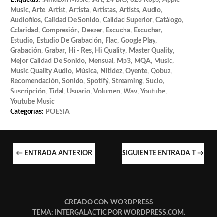
Music
,
Arte
,
Artist
,
Artista
,
Artistas
,
Artists
,
Audio
,
Audiofilos
,
Calidad De Sonido
,
Calidad Superior
,
Catálogo
,
Cclaridad
,
Compresión
,
Deezer
,
Escucha
,
Escuchar
,
Estudio
,
Estudio De Grabación
,
Flac
,
Google Play
,
Grabación
,
Grabar
,
Hi - Res
,
Hi Quality
,
Master Quality
,
Mejor Calidad De Sonido
,
Mensual
,
Mp3
,
MQA
,
Music
,
Music Quality Audio
,
Música
,
Nitidez
,
Oyente
,
Qobuz
,
Recomendación
,
Sonido
,
Spotifý
,
Streaming
,
Sucio
,
Suscripción
,
Tidal
,
Usuario
,
Volumen
,
Wav
,
Youtube
,
Youtube Music
Categorías:
POESIA
NAVEGACIÓN
←
ENTRADA ANTERIOR
SIGUIENTE ENTRADA T
→
DE
ENTRADAS
CREADO CON WORDPRESS
TEMA: INTERGALACTIC POR
WORDPRESS.COM
.