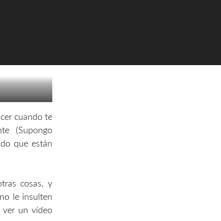
acer cuando te
nte (Supongo
ado que están
tras cosas, y
no le insulten
a ver un vídeo