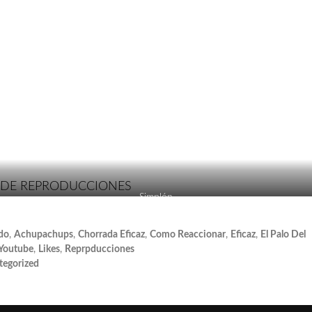
 DE REPRODUCCIONES
Simplón
do
,
Achupachups
,
Chorrada Eficaz
,
Como Reaccionar
,
Eficaz
,
El Palo Del
Youtube
,
Likes
,
Reprpducciones
tegorized