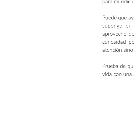
para mí ridic
Puede que ayu
supongo si c
aprovechó de
curiosidad p
atención sino
Prueba de que
vida con una 