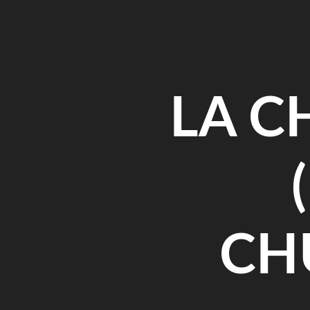
Saltar
al
contenido
LA C
CH