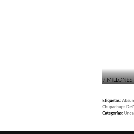
9 MILLONES
Etiquetas:
Absur
Chupachups Del 
Categorías:
Unca