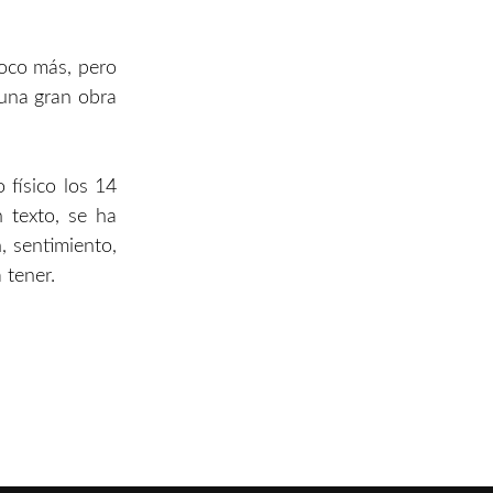
poco más, pero
 una gran obra
físico los 14
 texto, se ha
, sentimiento,
 tener.