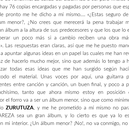
hay 76 copias encargadas y pagadas por personas que es
de pronto me he dicho a mí mismo…. «¿Estas seguro de
um menor?, ¿No crees que merecerá la pena trabajar 
un álbum a la altura de sus predecesores y que los que lo 
sperar un poco más si a cambio reciben una obra má
. Las respuestas eran claras, así que me he puesto man
 apuntar algunas ideas en un papel las cuales me han r
az de hacerlo mucho mejor, sino que además lo tengo a 
lizar todas esas ideas que me han surgido según hac
odo el material. Unas voces por aquí, una guitarra p
ntes entre canción y canción, un buen final, y poco a p
chísimo, tanto que ahora mismo estoy en posición 
or el forro va a ser un álbum menor, sino que como mínimo
llo
ZURUTUZA
, y me he prometido a mí mismo no para
REZA sea un gran álbum, y lo cierto es que ya lo e
 mi interior. ¿Un álbum menor? ¡No!, no va conmigo, no