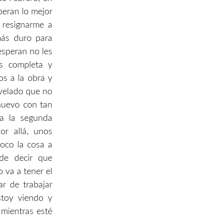
peran lo mejor
 resignarme a
más duro para
esperan no les
s completa y
os a la obra y
evelado que no
huevo con tan
ía la segunda
or allá, unos
oco la cosa a
de decir que
 va a tener el
r de trabajar
stoy viendo y
 mientras esté