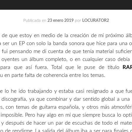
Publicada en
23 enero 2019
por
LOCURATOR2
 de que estoy en medio de la creación de mí próximo álb
 a ser un EP con solo la banda sonora que hice para una o
 fui pensando me dí cuenta de que tenía material sufici
 oyentes un álbum completo, o en cualquier caso debía 
 para que así fuera. Total que le puse de titulo
RA
su en parte falta de coherencia entre los temas.
e lo he ido trabajando y estaba casi resignado a que f
discografía, ya que combinar y dar sentido global a un
, con temas de guitarra española, y otros más atmosfér
 imposible. Pero hay algo en mí que siempre busca lo opt
 y después de hacer un par de escuchas de todo el mater
o de rendirme. La salida del álbum iba a ser para finales 