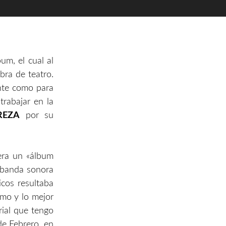
um, el cual al
bra de teatro.
ente como para
trabajar en la
REZA
por su
uera un «álbum
a banda sonora
icos resultaba
imo y lo mejor
ial que tengo
de Febrero, en