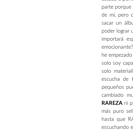
parte porque 
de mí, pero 
sacar un álb
poder lograr 
importará e
emocionante?»
he empezado a
solo soy cap
solo materia
escucha de t
pequeños pue
cambiado mu
RAREZA
ni p
más puro se
hasta que RA
escuchando en