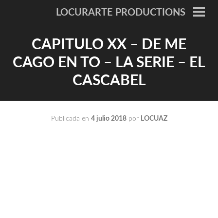
Saltar
LOCURARTE PRODUCTIONS
al
ME
PRI
contenido
CAPITULO XX – DE ME
CAGO EN TO – LA SERIE – EL
CASCABEL
Publicada en
4 julio 2018
por
LOCUAZ