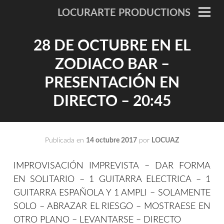
Saltar
LOCURARTE PRODUCTIONS
al
ME
PRI
contenido
28 DE OCTUBRE EN EL
ZODIACO BAR –
PRESENTACIÓN EN
DIRECTO – 20:45
Publicada en
14 octubre 2017
por
LOCUAZ
IMPROVISACIÓN IMPREVISTA – DAR FORMA
EN SOLITARIO – 1 GUITARRA ELECTRICA – 1
GUITARRA ESPAÑOLA Y 1 AMPLI – SOLAMENTE
SOLO – ABRAZAR EL RIESGO – MOSTRAESE EN
OTRO PLANO – LEVANTARSE – DIRECTO