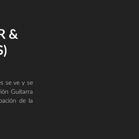
R &
)
s se ve y se
ión Guitarra
bación de la