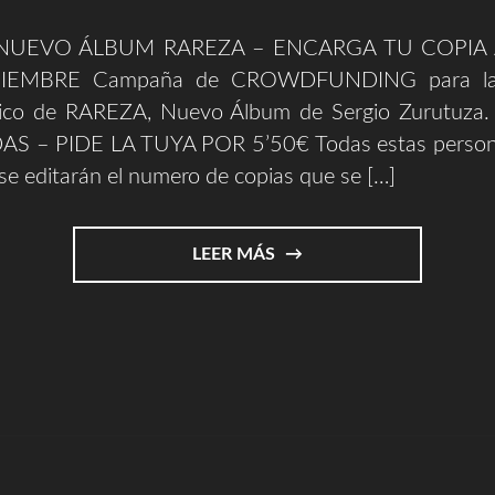
 NUEVO ÁLBUM RAREZA – ENCARGA TU COPIA 
IEMBRE Campaña de CROWDFUNDING para la 
sico de RAREZA, Nuevo Álbum de Sergio Zurutuza
 – PIDE LA TUYA POR 5’50€ Todas estas persona
se editarán el numero de copias que se […]
"ENCARGA
LEER MÁS
TU
COPIA
DEL
NUEVO
ALBUM"