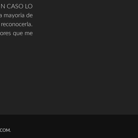
UN CASO LO
a mayoria de
 reconocerla.
tores que me
.COM
.