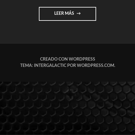
"EL
LEER MÁS
ARTE
Y
LAS
I.A.
(INTELIGENCIA
ARTIFICIAL)"
CREADO CON WORDPRESS
TEMA: INTERGALACTIC POR
WORDPRESS.COM
.