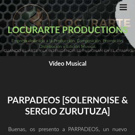
Saltar
al
ME
PRI
contenido
LOCURARTE PRODUCTIONS
Empresa dedicada a la Producción, Composición, Promoción,
Distribución y Edición Musical.
Vídeo Musical
PARPADEOS [SOLERNOISE &
SERGIO ZURUTUZA]
Buenas, os presento a PARPADEOS, un nuevo