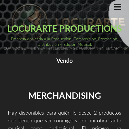
Saltar
al
ME
PRI
contenido
LOCURARTE PRODUCTIONS
Empresa dedicada a la Producción, Composición, Promoción,
Distribución y Edición Musical.
Vendo
MERCHANDISING
Hay disponibles para quién lo desee 2 productos
que tienen que ver conmigo y con mí obra tanto
musical como audiovisual. El primero un