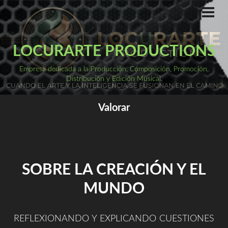
Saltar
al
ME
PRI
contenido
LOCURARTE PRODUCTIONS
Empresa dedicada a la Producción, Composición, Promoción,
Distribución y Edición Musical.
Valorar
SOBRE LA CREACIÓN Y EL
MUNDO
REFLEXIONANDO Y EXPLICANDO CUESTIONES