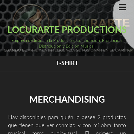
Saltar
al
ME
PRI
contenido
LOCURARTE PRODUCTIONS
Empresa dedicada a la Producción, Composición, Promoción,
Distribución y Edición Musical.
T-SHIRT
MERCHANDISING
Hay disponibles para quién lo desee 2 productos
que tienen que ver conmigo y con mí obra tanto
musical como audiovisual. El primero un