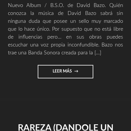
Nuevo Album / B.S.O. de David Bazo. Quién
conozca la música de David Bazo sabrá sin
ninguna duda que posee un sello muy marcado
que lo hace único. Por supuesto que no está libre
de influencias pero… en sus obras puedes
escuchar una voz propia inconfundible. Bazo nos
trae una Banda Sonora creada para la […]
"DAVID
LEER MÁS
BAZO
||
THE
END
OF
THE
NUCLEAR
WEAPONS
RAREZA (DANDOLE UN
(B.S.O.