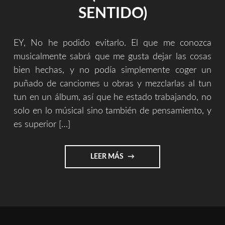
–
SENTIDO)
SOUNDTRACK)"
EY, No he podido evitarlo. El que me conozca
musicalmente sabrá que me gusta dejar las cosas
bien hechas, y no podía simplemente coger un
puñado de canciomes u obras y mezclarlas al tun
tun en un álbum, así que he estado trabajando, no
solo en lo músical sino también de pensamiento, y
es superior […]
"RAREZA
LEER MÁS
(DANDOLE
UN
SENTIDO)"