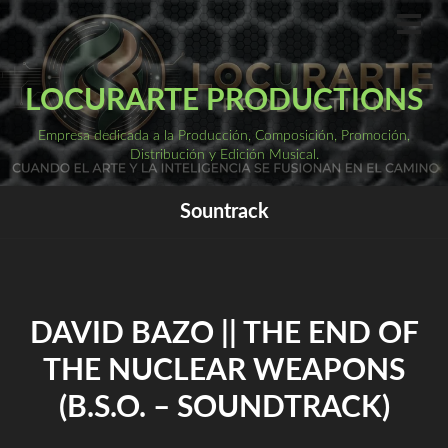
Saltar
al
ME
PRI
contenido
LOCURARTE PRODUCTIONS
Empresa dedicada a la Producción, Composición, Promoción,
Distribución y Edición Musical.
Sountrack
DAVID BAZO || THE END OF
THE NUCLEAR WEAPONS
(B.S.O. – SOUNDTRACK)