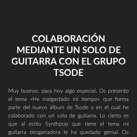
MÍ
TIEMPO
Y
TALENTO
EN
COLABORACIÓN
CREAR
DE
MEDIANTE UN SOLO DE
FORMA
IMPROVISADA
GUITARRA CON EL GRUPO
Y
GRABANDO
TSODE
CON
EL
MÓVIL?"
Muy buenas, para hoy algo especial. Os presento
el tema «He malgastado mi tiempo» que forma
parte del nuevo álbum de Tsode y en el cual he
colaborado con un solo de guitarra. Lo cierto es
que al estilo Synthpop que tiene el tema mí
guitarra desgarradora le ha quedado genial. Os