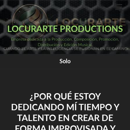
Saltar
al
ME
PRI
contenido
LOCURARTE PRODUCTIONS
Empresa dedicada a la Producción, Composición, Promoción,
Distribución y Edición Musical.
Solo
¿POR QUÉ ESTOY
DEDICANDO MÍ TIEMPO Y
TALENTO EN CREAR DE
FORMA IMPROVISADA Y