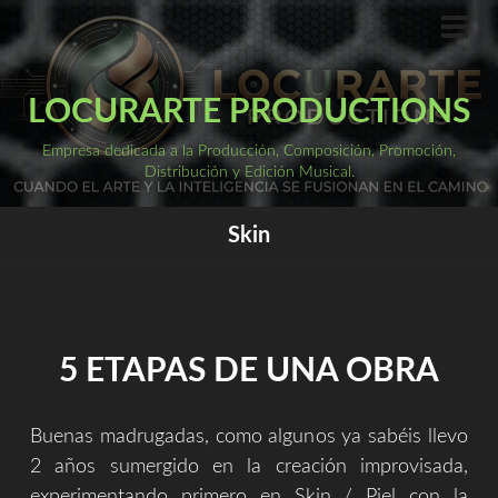
Saltar
al
ME
PRI
contenido
LOCURARTE PRODUCTIONS
Empresa dedicada a la Producción, Composición, Promoción,
Distribución y Edición Musical.
Skin
5 ETAPAS DE UNA OBRA
Buenas madrugadas, como algunos ya sabéis llevo
2 años sumergido en la creación improvisada,
experimentando primero en Skin / Piel con la