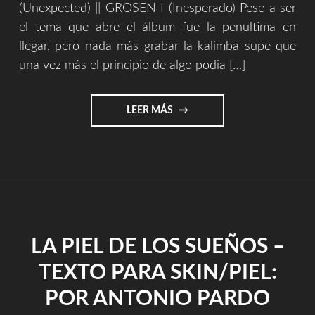
(Unexpected) || GROSEN I (Inesperado) Pese a ser
el tema que abre el álbum fue la penultima en
llegar, pero nada más grabar la kalimba supe que
una vez más el principio de algo podia […]
"EXPLICACIÓN
LEER MÁS
CONCEPTUAL
DE
SKIN
/
PIEL
–
O
DE
LA PIEL DE LOS SUEÑOS –
COMO
EXPLICAR
TEXTO PARA SKIN/PIEL:
LO
INEXPLICABLE"
POR ANTONIO PARDO