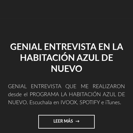
ESTOY
DEDICANDO
MÍ
TIEMPO
Y
TALENTO
EN
GENIAL ENTREVISTA EN LA
CREAR
DE
HABITACIÓN AZUL DE
FORMA
IMPROVISADA
NUEVO
Y
GRABANDO
CON
GENIAL ENTREVISTA QUE ME REALIZARON
EL
desde el PROGRAMA LA HABITACIÓN AZUL DE
MÓVIL?"
NUEVO. Escuchala en IVOOX, SPOTIFY e iTunes.
"GENIAL
LEER MÁS
ENTREVISTA