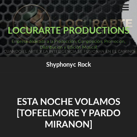
Saltar
al
ME
PRI
contenido
LOCURARTE PRODUCTIONS
Empresa dedicada a la Producción, Composición, Promoción,
Distribución y Edición Musical.
Shyphonyc Rock
ESTA NOCHE VOLAMOS
[TOFEELMORE Y PARDO
MIRANON]