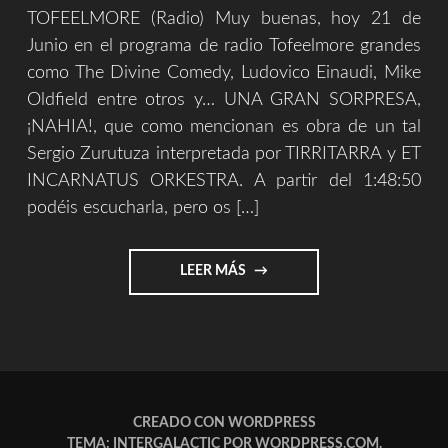
TOFEELMORE (Radio) Muy buenas, hoy 21 de
Junio en el programa de radio Tofeelmore grandes
como The Divine Comedy, Ludovico Einaudi, Mike
Oldfield entre otros y… UNA GRAN SORPRESA,
¡NAHIA!, que como mencionan es obra de un tal
Sergio Zurutuza interpretada por TIRRITARRA y ET
INCARNATUS ORKESTRA. A partir del 1:48:50
podéis escucharla, pero os […]
"ESTA
LEER MÁS
NOCHE
VOLAMOS
[TOFEELMORE
Y
PARDO
MIRANON]"
CREADO CON WORDPRESS
TEMA: INTERGALACTIC POR
WORDPRESS.COM
.