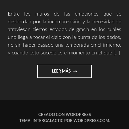
Entre los muros de las emociones que se
desbordan por la incomprensión y la necesidad se
atraviesan ciertos estados de gracia en los cuales
uno llega a tocar el cielo con la punta de los dedos,
no sin haber pasado una temporada en el infierno,
y cuando esto sucede es el momento en el que […]
"ONE
LEER MÁS
LIFE
OF
MUSIC
||
UNA
VIDA
DE
CREADO CON WORDPRESS
MÚSICA"
TEMA: INTERGALACTIC POR
WORDPRESS.COM
.