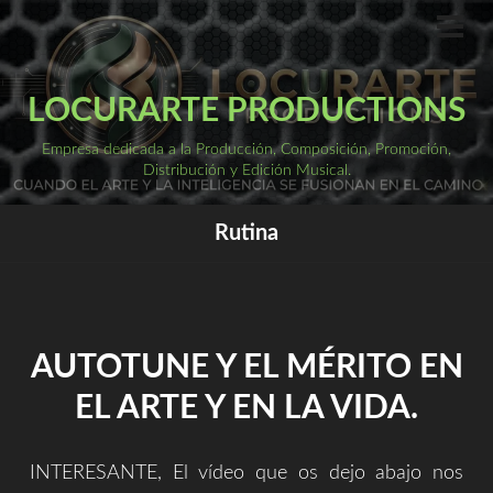
Saltar
al
ME
PRI
contenido
LOCURARTE PRODUCTIONS
Empresa dedicada a la Producción, Composición, Promoción,
Distribución y Edición Musical.
Rutina
AUTOTUNE Y EL MÉRITO EN
EL ARTE Y EN LA VIDA.
INTERESANTE, El vídeo que os dejo abajo nos