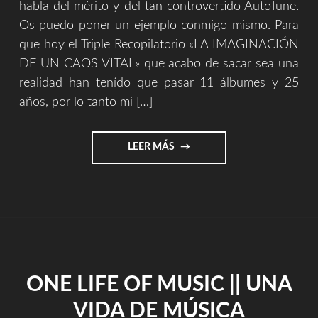
habla del mérito y del tan controvertido AutoTune.
Os puedo poner un ejemplo conmigo mismo. Para
que hoy el Triple Recopilatorio «LA IMAGINACIÓN
DE UN CAOS VITAL» que acabo de sacar sea una
realidad han tenído que pasar 11 álbumes y 25
años, por lo tanto mi […]
"AUTOTUNE
LEER MÁS
Y
EL
MÉRITO
EN
EL
ARTE
Y
EN
ONE LIFE OF MUSIC || UNA
LA
VIDA."
VIDA DE MÚSICA