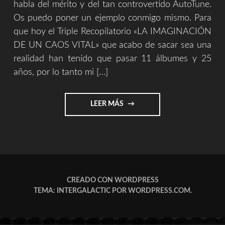
habla del mérito y del tan controvertido AutoTune.
Os puedo poner un ejemplo conmigo mismo. Para
que hoy el Triple Recopilatorio «LA IMAGINACIÓN
DE UN CAOS VITAL» que acabo de sacar sea una
realidad han tenído que pasar 11 álbumes y 25
años, por lo tanto mi […]
"AUTOTUNE
LEER MÁS
Y
EL
MÉRITO
EN
EL
ARTE
Y
CREADO CON WORDPRESS
EN
TEMA: INTERGALACTIC POR
WORDPRESS.COM
.
LA
VIDA."