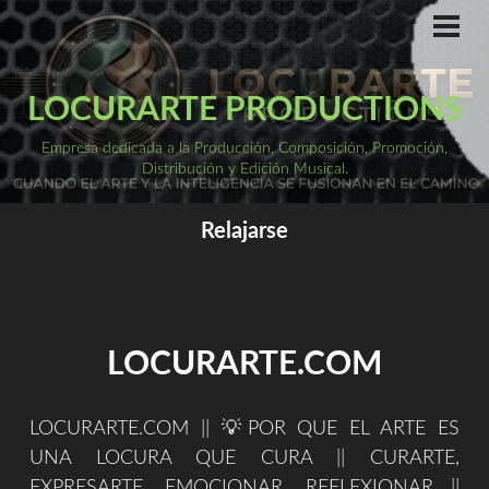
Saltar
al
ME
PRI
contenido
LOCURARTE PRODUCTIONS
Empresa dedicada a la Producción, Composición, Promoción,
Distribución y Edición Musical.
Relajarse
LOCURARTE.COM
LOCURARTE.COM || 💡POR QUE EL ARTE ES
UNA LOCURA QUE CURA || CURARTE,
EXPRESARTE, EMOCIONAR, REFLEXIONAR ||