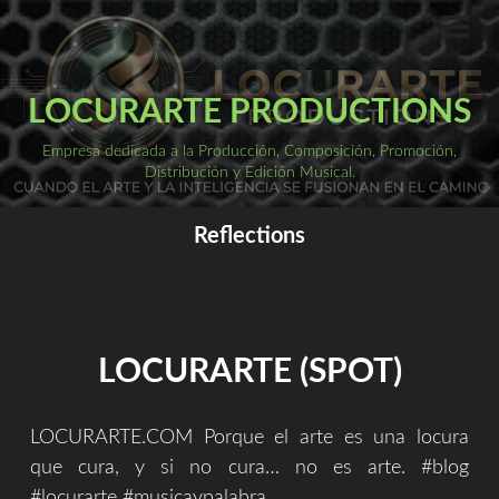
Saltar
al
ME
PRI
contenido
LOCURARTE PRODUCTIONS
Empresa dedicada a la Producción, Composición, Promoción,
Distribución y Edición Musical.
Reflections
LOCURARTE (SPOT)
LOCURARTE.COM Porque el arte es una locura
que cura, y si no cura… no es arte. #blog
#locurarte #musicaypalabra